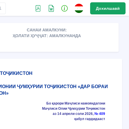
Дохилшавӣ
САНАИ АМАЛКУНИ:
ҲОЛАТИ ҲУҶҶАТ: АМАЛКУНАНДА
 ТОҶИКИСТОН
СИОНИИ ҶУМҲУРИИ ТОҶИКИСТОН «ДАР БОРАИ
ОН»
Бо қарори Маҷлиси намояндагони
Маҷлиси Олии Ҷумҳурии Тоҷикистон
аз 14 апрели соли 2026,
№ 409
қабул гардидааст