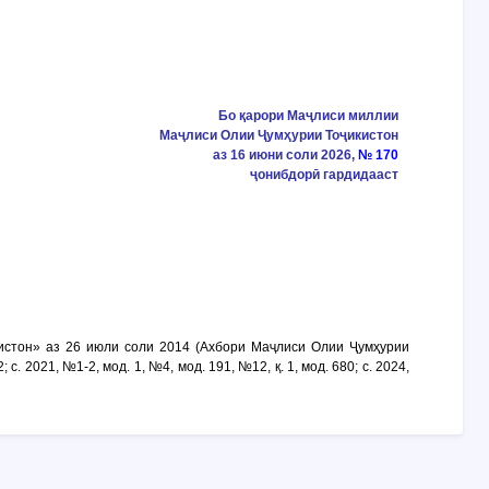
Бо қарори Маҷлиси миллии
Маҷлиси Олии Ҷумҳурии Тоҷикистон
аз 16 июни соли 2026,
№ 170
ҷонибдорӣ гардидааст
кистон» аз 26 июли соли 2014 (Ахбори Маҷлиси Олии Ҷумҳурии
; с. 2021, №1-2, мод. 1, №4, мод. 191, №12, қ. 1, мод. 680; с. 2024,