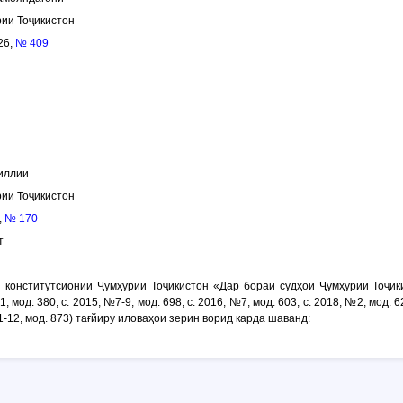
ии Тоҷикистон
26,
№ 409
иллии
ии Тоҷикистон
,
№ 170
т
и
конститутсионии Ҷумҳурии Тоҷикистон «Дар бораи судҳои Ҷумҳурии Тоҷи
1, мод. 380; с. 2015, №7-9, мод. 698; с. 2016, №7, мод. 603; с. 2018, №2, мод. 62
1-12, мод. 873) тағйиру иловаҳои зерин ворид карда шаванд: