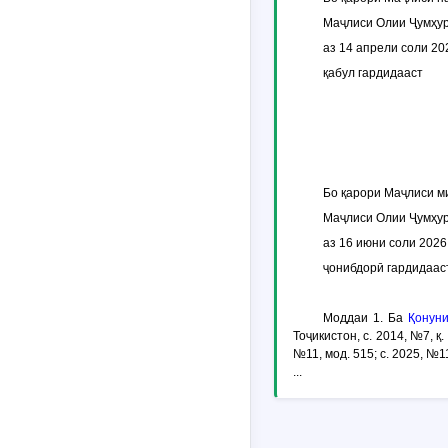
Маҷлиси Олии Ҷумҳур
аз 14 апрели соли 20
қабул гардидааст
Бо қарори Маҷлиси м
Маҷлиси Олии Ҷумҳур
аз 16 июни соли 2026
ҷонибдорӣ гардидаас
Моддаи 1
. Ба
Қонун
Тоҷикистон, с. 2014, №7, қ. 
№11, мод. 515; с. 2025, №1
...