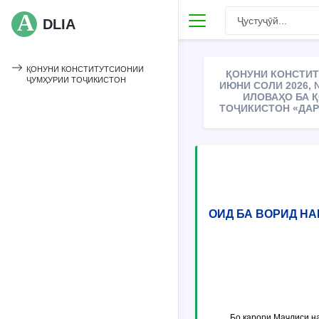
DLIA
ҚОНУНИ КОНСТИТУТСИОНИИ
ҚОНУНИ КОНСТИТ
ҶУМҲУРИИ ТОҶИКИСТОН
ИЮНИ СОЛИ 2026, 
ИЛОВАҲО БА 
ТОҶИКИСТОН «ДАР
ОИД БА ВОРИД Н
Бо қарори Маҷлиси н