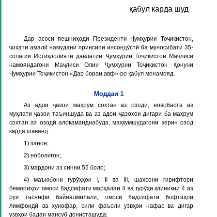
қабул карда шуд
Дар асоси пешниҳоди Президенти Ҷумҳурии Тоҷикистон,
ҷиҳати амалӣ намудани принсипи инсондӯстӣ ба муносибати 35-
солагии Истиқлолияти давлатии Ҷумҳурии Тоҷикистон Маҷлиси
намояндагони Маҷлиси Олии Ҷумҳурии Тоҷикистон Қонуни
Ҷумҳурии Тоҷикистон «Дар бораи авф»-ро қабул менамояд.
Моддаи 1
Аз адои ҷазои маҳрум сохтан аз озодӣ, новобаста аз
муҳлати ҷазои таъиншуда ва аз адои ҷазоҳои дигари ба маҳрум
сохтан аз озодӣ алоқаманднабуда, маҳкумшудагони зерин озод
карда шаванд:
1) занон;
2) ноболиғон;
3) мардони аз синни 55 боло;
4) маъюбони гурӯҳҳои I, II ва III, шахсони гирифтори
бемориҳои омоси бадсифати марҳалаи 4 ва гурӯҳи клиникии 4 аз
рӯи таснифи байналмилалӣ, омоси бадсифати бофтаҳои
лимфоидӣ ва хунофар, сили фаъоли узвҳои нафас ва дигар
узвҳои бадан мансуб донисташуда;