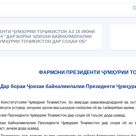
ЕНТИ ҶУМҲУРИИ ТОҶИКИСТОН АЗ 15 ИЮНИ
184 "ДАР БОРАИ ҶОИЗАИ БАЙНАЛМИЛАЛИИ
УМҲУРИИ ТОҶИКИСТОН ДАР СОҲАИ ОБ"
ФАРМОНИ ПРЕЗИДЕНТИ ҶУМҲУРИИ Т
Дар бораи Ҷоизаи байналмилалии Президенти Ҷумҳури
Конститутсияи Ҷумҳурии Тоҷикистон, бо мақсади ҳавасмандгардонӣ ва эъ
иёсати устувор, инчунин ҳалли масъалаҳои глобалии об ва тағйирёбии иқлим
лии Президенти Ҷумҳурии Тоҷикистон дар соҳаи об таъсис дода шавад.
изаи байналмилалии Президенти Ҷумҳурии Тоҷикистон дар соҳаи об аз ҳ
ст, анҷом дода шавад.