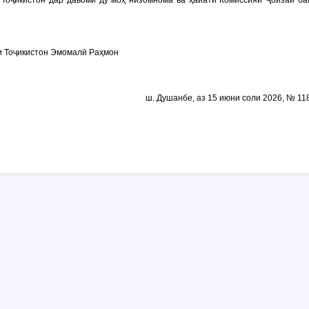
 Тоҷикистон дар давоми ду моҳ низомнома ва ҳайати Комиссияи Ҷоизаи б
и Тоҷикистон Эмомалӣ Раҳмон
ш. Душанбе, аз 15 июни соли 2026, № 11