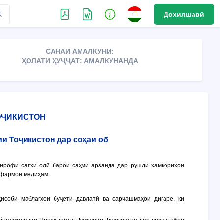
Дохилшавӣ
САНАИ АМАЛКУНИ:
ҲОЛАТИ ҲУҶҶАТ: АМАЛКУНАНДА
ОҶИКИСТОН
и Тоҷикистон дар соҳаи об
тирофи сатҳи олӣ барои саҳми арзанда дар рушди ҳамкориҳои
, фармон медиҳам:
исоби маблағҳои буҷети давлатӣ ва сарчашмаҳои дигаре, ки