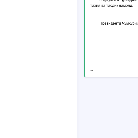
3.Ҳукумати Ҷумҳурии
таҳия ва тасдиқ намояд.
Президенти Ҷумҳури
...