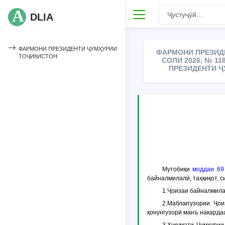
DLIA
ФАРМОНИ ПРЕЗИДЕНТИ ҶУМҲУРИИ
ФАРМОНИ ПРЕЗИД
ТОҶИКИСТОН
СОЛИ 2026, № 1
ПРЕЗИДЕНТИ Ҷ
Мутобиқи
моддаи 69
байналмилалӣ, таҳқиқот, с
1.Ҷоизаи байналмила
2.Маблағгузории Ҷо
қонунгузорӣ манъ накардаа