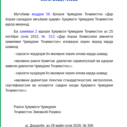
Мутобиқи
моддаи 56
Қонуни Ҷумҳурии Тоҷикистон «Дар
бораи санадҳои меъёрии ҳуқуқӣ» Ҳукумати Ҷумҳурии Тоҷикистон
қарор мекунад:
Ба
замимаи 2
қарори Ҳукумати Ҷумҳурии Тоҷикистон аз 25
октябри соли 2022,
№ 513
«Дар бораи Комиссияи амнияти
химиявии Ҷумҳурии Тоҷикистон» иловаҳои зерин ворид карда
шаванд:
- сархати чордаҳум бо мазмуни зерин илова карда шавад:
«муовини раиси Кумитаи давлатии сармоягузорӣ ва идораи
амволи давлатии Ҷумҳурии Тоҷикистон;»;
- сархати нуздаҳум бо мазмуни зерин илова карда шавад:
«муовини директори Агентии стандартизатсия, метрология,
сертификатсия ва нозироти савдои назди Ҳукумати Ҷумҳурии
Тоҷикистон;».
Раиси Ҳукумати Ҷумҳурии
Тоҷикистон Эмомалӣ Раҳмон
ш. Душанбе, аз 28 майи соли 2026, № 306