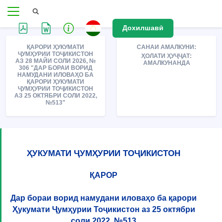
Дохилшавӣ
ҚАРОРИ ҲУКУМАТИ
САНАИ АМАЛКУНИ:
ҶУМҲУРИИ ТОҶИКИСТОН
ҲОЛАТИ ҲУҶҶАТ:
АЗ 28 МАЙИ СОЛИ 2026, №
АМАЛКУНАНДА
306 "ДАР БОРАИ ВОРИД
НАМУДАНИ ИЛОВАҲО БА
ҚАРОРИ ҲУКУМАТИ
ҶУМҲУРИИ ТОҶИКИСТОН
АЗ 25 ОКТЯБРИ СОЛИ 2022,
№513"
ҲУКУМАТИ ҶУМҲУРИИ ТОҶИКИСТОН
ҚАРОР
Дар бораи ворид намудани иловаҳо ба қарори
Ҳукумати Ҷумҳурии Тоҷикистон аз 25 октябри
соли 2022, №513