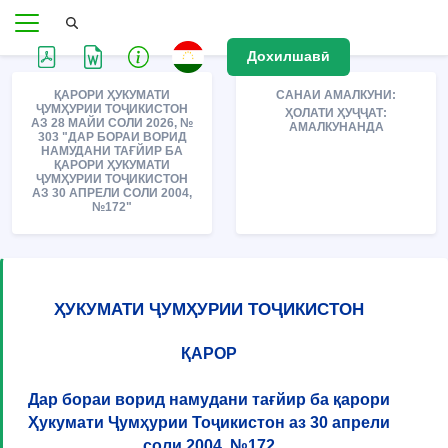
Дохилшавӣ
ҚАРОРИ ҲУКУМАТИ
САНАИ АМАЛКУНИ:
ҶУМҲУРИИ ТОҶИКИСТОН
ҲОЛАТИ ҲУҶҶАТ:
АЗ 28 МАЙИ СОЛИ 2026, №
АМАЛКУНАНДА
303 "ДАР БОРАИ ВОРИД
НАМУДАНИ ТАҒЙИР БА
ҚАРОРИ ҲУКУМАТИ
ҶУМҲУРИИ ТОҶИКИСТОН
АЗ 30 АПРЕЛИ СОЛИ 2004,
№172"
ҲУКУМАТИ ҶУМҲУРИИ ТОҶИКИСТОН
ҚАРОР
Дар бораи ворид намудани тағйир ба қарори
Ҳукумати Ҷумҳурии Тоҷикистон аз 30 апрели
соли 2004, №172