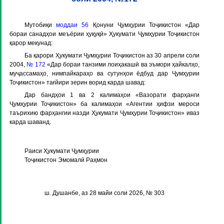
Мутобиқи
моддаи 56
Қонуни Ҷумҳурии Тоҷикистон «Дар
бораи санадҳои меъёрии ҳуқуқӣ» Ҳукумати Ҷумҳурии Тоҷикистон
қарор мекунад:
Ба қарори Ҳукумати Ҷумҳурии Тоҷикистон аз 30 апрели соли
2004,
№ 172
«Дар бораи танзими лоиҳакашӣ ва эъмори ҳайкалҳо,
муҷассамаҳо, нимпайкараҳо ва сутунҳои ёдбуд дар Ҷумҳурии
Тоҷикистон» тағйири зерин ворид карда шавад:
Дар бандҳои 1 ва 2 калимаҳои «Вазорати фарҳанги
Ҷумҳурии Тоҷикистон» ба калимаҳои «Агентии ҳифзи мероси
таърихию фарҳангии назди Ҳукумати Ҷумҳурии Тоҷикистон» иваз
карда шаванд.
Раиси Ҳукумати Ҷумҳурии
Тоҷикистон Эмомалӣ Раҳмон
ш. Душанбе, аз 28 майи соли 2026, № 303