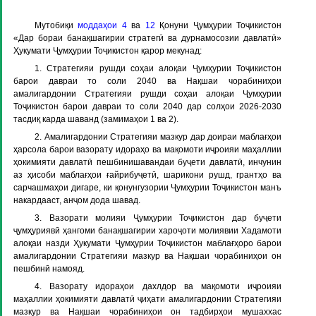
Мутобиқи
моддаҳои 4
ва
12
Қонуни Ҷумҳурии Тоҷикистон
«Дар бораи банақшагирии стратегӣ ва дурнамосозии давлатӣ»
Ҳукумати Ҷумҳурии Тоҷикистон қарор мекунад:
1. Стратегияи рушди соҳаи алоқаи Ҷумҳурии Тоҷикистон
барои давраи то соли 2040 ва Нақшаи чорабиниҳои
амалигардонии Стратегияи рушди соҳаи алоқаи Ҷумҳурии
Тоҷикистон барои давраи то соли 2040 дар солҳои 2026-2030
тасдиқ карда шаванд (замимаҳои 1 ва 2).
2. Амалигардонии Стратегияи мазкур дар доираи маблағҳои
ҳарсола барои вазорату идораҳо ва мақомоти иҷроияи маҳаллии
ҳокимияти давлатӣ пешбинишавандаи буҷети давлатӣ, инчунин
аз ҳисоби маблағҳои ғайрибуҷетӣ, шарикони рушд, грантҳо ва
сарчашмаҳои дигаре, ки қонунгузории Ҷумҳурии Тоҷикистон манъ
накардааст, анҷом дода шавад.
3. Вазорати молияи Ҷумҳурии Тоҷикистон дар буҷети
ҷумҳуриявӣ ҳангоми банақшагирии хароҷоти молиявии Хадамоти
алоқаи назди Ҳукумати Ҷумҳурии Тоҷикистон маблағҳоро барои
амалигардонии Стратегияи мазкур ва Нақшаи чорабиниҳои он
пешбинӣ намояд.
4. Вазорату идораҳои дахлдор ва мақомоти иҷроияи
маҳаллии ҳокимияти давлатӣ ҷиҳати амалигардонии Стратегияи
мазкур ва Нақшаи чорабиниҳои он тадбирҳои мушаххас