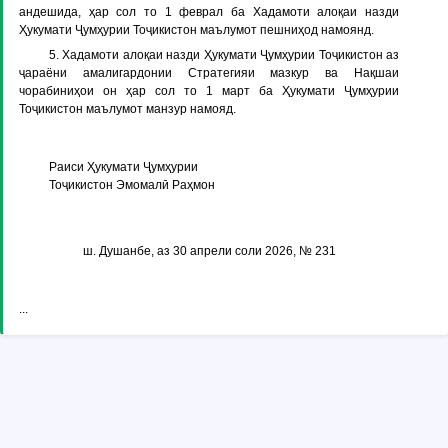
андешида, ҳар сол то 1 феврал ба Хадамоти алоқаи назди
Ҳукумати Ҷумҳурии Тоҷикистон маълумот пешниҳод намоянд.
5. Хадамоти алоқаи назди Ҳукумати Ҷумҳурии Тоҷикистон аз
ҷараёни амалигардонии Стратегияи мазкур ва Нақшаи
чорабиниҳои он ҳар сол то 1 март ба Ҳукумати Ҷумҳурии
Тоҷикистон маълумот манзур намояд.
Раиси Ҳукумати Ҷумҳурии
Тоҷикистон Эмомалӣ Раҳмон
ш. Душанбе, аз 30 апрели соли 2026, № 231
...