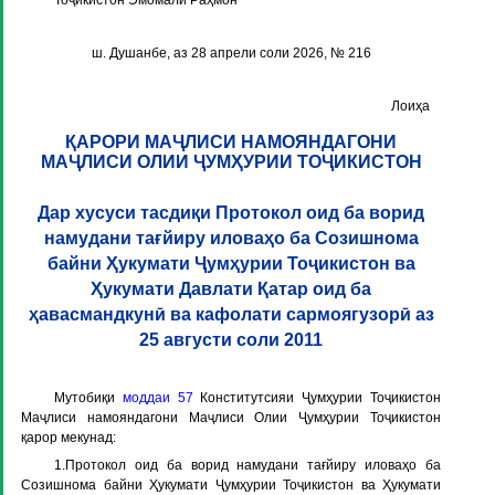
Тоҷикистон Эмомалӣ Раҳмон
ш. Душанбе, аз 28 апрели соли 2026, № 216
Лоиҳа
ҚАРОРИ МАҶЛИСИ НАМОЯНДАГОНИ
МАҶЛИСИ ОЛИИ ҶУМҲУРИИ ТОҶИКИСТОН
Дар хусуси тасдиқи Протокол оид ба ворид
намудани тағйиру иловаҳо ба Созишнома
байни Ҳукумати Ҷумҳурии Тоҷикистон ва
Ҳукумати Давлати Қатар оид ба
ҳавасмандкунӣ ва кафолати сармоягузорӣ аз
25 августи соли 2011
Мутобиқи
моддаи 57
Конститутсияи Ҷумҳурии Тоҷикистон
Маҷлиси намояндагони Маҷлиси Олии Ҷумҳурии Тоҷикистон
қарор мекунад:
1.Протокол оид ба ворид намудани тағйиру иловаҳо ба
Созишнома байни Ҳукумати Ҷумҳурии Тоҷикистон ва Ҳукумати