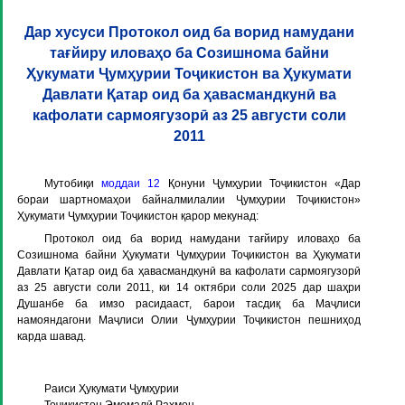
Дар хусуси Протокол оид ба ворид намудани
тағйиру иловаҳо ба Созишнома байни
Ҳукумати Ҷумҳурии Тоҷикистон ва Ҳукумати
Давлати Қатар оид ба ҳавасмандкунӣ ва
кафолати сармоягузорӣ аз 25 августи соли
2011
Мутобиқи
моддаи 12
Қонуни Ҷумҳурии Тоҷикистон «Дар
бораи шартномаҳои байналмилалии Ҷумҳурии Тоҷикистон»
Ҳукумати Ҷумҳурии Тоҷикистон қарор мекунад:
Протокол оид ба ворид намудани тағйиру иловаҳо ба
Созишнома байни Ҳукумати Ҷумҳурии Тоҷикистон ва Ҳукумати
Давлати Қатар оид ба ҳавасмандкунӣ ва кафолати сармоягузорӣ
аз 25 августи соли 2011
, ки
14 октябри соли 2025 дар шаҳри
Душанбе
ба имзо расидааст, барои тасдиқ ба Маҷлиси
намояндагони Маҷлиси Олии Ҷумҳурии Тоҷикистон пешниҳод
карда шавад.
Раиси Ҳукумати Ҷумҳурии