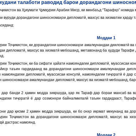
мудани талаботи раводид барои дорандагони шиносном
ҷикистон ва Ҳукумати Ҷумҳурии Арабии Миср, ки минбаъд “
Тарафҳо
” номида
ии вуруди дорандагони шиносномаҳои дипломатӣ, махсус ва хизматии ҳарду 
асиданд:
Моддаи 1
рии Тоҷикистон, ки дорандагони шиносномаҳои амалкунандаи дииломатӣ ва 
и дипломатӣ, махсус ва хизматӣ мебошанд, метавонанд ба ҳудуди Тарафи диг
нд.
рии Тоҷикистон, ки ба сифати ҳайати намояндагии дипломатӣ, муассисаи ко
Миср таъин гардидаанд ва дорандагони шиносномаҳои амалкунандаи дипл
и намояндагии дипломатӣ, муассисаи консулӣ, намояндагии тиҷоратӣ ё дар
и шиносномаҳои амалкунандаи дипломатӣ, махсус ва хизматӣ мебошанд, барои
 дар банди 2 ҳамин модда зикршуда, ҳар як Тараф дар бораи мансаб ва в
яндагии тиҷоратӣ ё дар созмонҳои байналмилалӣ таъин гардидааст, Тараф
они дар қисми 2 ҳамин модда зикршуда, ки бо онҳо иқомат мекунанд ва д
урин Тоҷикистон ва дорандагони шиносномаҳои дипломатӣ, махсус ва хи
дӣ дастрас намоянд.
Моддаи 2