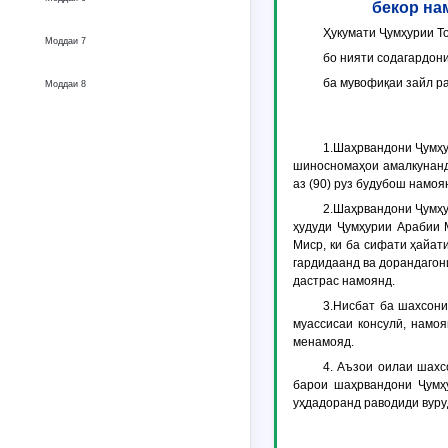
бекор на
Ҳукумати Ҷумҳурии То
Моддаи 7
бо нияти содагардон
ба мувофиқаи зайл р
Моддаи 8
1.Шаҳрвандони Ҷумҳу
шиносномаҳои амалкунанда
аз (90) руз будубош намоя
2.Шаҳрвандони Ҷумҳу
ҳудуди Ҷумҳурии Арабии 
Миср, ки ба сифати ҳайат
гардидаанд ва дорандагон
дастрас намоянд.
3.Нисбат ба шахсони
муассисаи консулӣ, намо
менамояд.
4. Аъзои оилаи шахс
барои шаҳрвандони Ҷумҳ
уҳдадоранд раводиди вуру