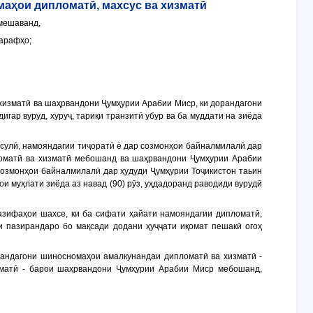
аҳои дипломатӣ, махсус ва хизматӣ
 мешаванд,
тарафҳо;
хизматӣ ва шаҳрвандони Ҷумҳурии Арабии Миср, ки дорандагони
ар вуруд, хуруҷ, тариқи транзитӣ убур ва ба муддати на зиёда
нсулӣ, намояндагии тиҷоратӣ ё дар созмонҳои байналмилалӣ дар
оматӣ ва хизматӣ мебошанд ва шаҳрвандони Ҷумҳурии Арабии
 созмонҳои байналмилалӣ дар ҳудуди Ҷумҳурии Тоҷикистон таьин
 муҳлати зиёда аз навад (90) рӯз, уҳдадоранд раводиди вурудӣ
азифаҳои шахсе, ки ба сифати ҳайати намояндагии дипломатӣ,
и пазирандаро бо мақсади додани ҳуҷҷати иқомат пешакӣ огоҳ
орандагони шиносномаҳои амалкунандаи дипломатӣ ва хизматӣ -
зматӣ - барои шаҳрвандони Ҷумҳурии Арабии Миср мебошанд,