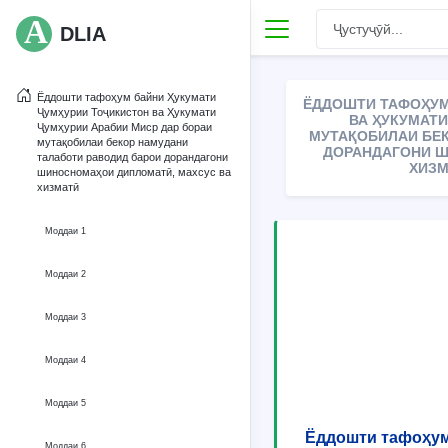
DLIA
Ёддошти тафоҳум байни Ҳукумати
ЁДДОШТИ ТАФОҲУМ
Ҷумҳурии Тоҷикистон ва Ҳукумати
ВА ҲУКУМАТИ
Ҷумҳурии Арабии Миср дар бораи
МУТАҚОБИЛАИ БЕК
мутақобилаи бекор намудани
ДОРАНДАГОНИ Ш
талаботи раводид барои дорандагони
ХИЗМ
шиносномаҳои дипломатӣ, махсус ва
хизматӣ
Моддаи 1
Моддаи 2
Моддаи 3
Моддаи 4
Моддаи 5
Ёддошти тафоҳум
Моддаи 6