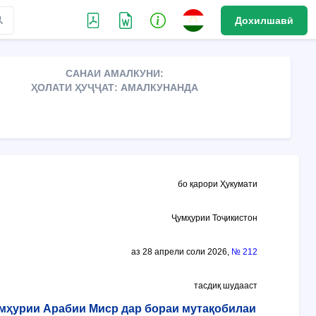
Дохилшавӣ
САНАИ АМАЛКУНИ:
ҲОЛАТИ ҲУҶҶАТ: АМАЛКУНАНДА
бо қарори Ҳукумати
Ҷумҳурии Тоҷикистон
аз 28 апрели соли 2026,
№ 212
тасдиқ шудааст
мҳурии Арабии Миср дар бораи мутақобилаи