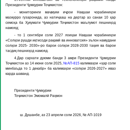
Президенти Ҷумҳурии Тоҷикистон:
- мониторинги маҷмуии иҷрои Нақшаи чорабиниҳои
мазкурро гузаронида, аз натиҷааш на дертар аз санаи 10 ҳар
семоҳа ба Ҳукумати Ҷумҳурии Тоҷикистон маълумот пешниҳод
намояд;
- то 1 сентябри соли 2027 лоиҳаи Нақшаи чорабиниҳои
«Солҳои рушди иқтисоди рақамӣ ва инноватсия» эълон намудани
солҳои 2025- 2030»-ро барои солҳои 2028-2030 таҳия ва барои
тасдиқ пешниҳод намояд.
4.Дар сархати дуюми банди 3 амри Президенти Ҷумҳурии
Тоҷикистон аз 14 июни соли 2025,
№АП-815
калимаҳои «ҳар соли
минбаъда то 1 декабр» ба калимаҳои «солҳои 2026-2027» иваз
карда шаванд.
Президенти Ҷумҳурии
Тоҷикистон Эмомалӣ Раҳмон
ш. Душанбе, аз 23 апрели соли 2026, № АП-1019