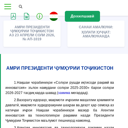
Дохилшавӣ
АМРИ ПРЕЗИДЕНТИ
САНАИ АМАЛКУНИ:
ҶУМҲУРИИ ТОҶИКИСТОН
ҲОЛАТИ ҲУҶҶАТ:
АЗ 23 АПРЕЛИ СОЛИ 2026,
АМАЛКУНАНДА
№ АП-1019
АМРИ ПРЕЗИДЕНТИ ҶУМҲУРИИ ТОҶИКИСТОН
1.Нақшаи чорабиниҳои «Солҳои рушди иқтисоди рақамӣ ва
инноватсия» эълон намудани солҳои 2025-2030» барои солҳои
2026-2027 тасдиқ карда шавад (
замима
мегардад).
2.Вазорату идораҳо, мақомоти иҷроияи маҳаллии ҳокимияти
давлатӣ, мақомоти худидоракунии шаҳрак ва деҳот ҳар семоҳа аз
натиҷаи иҷрои Нақшаи чорабиниҳои мазкур ба Агентии
инноватсия ва технологияҳои рақамии назди Президенти
Ҷумҳурии Тоҷикистон маълумот пешниҳод намоянд.
3.Агентии инноватсия ва технологияҳои рақамии назди