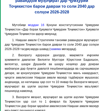
равандҳои муҳоҷират дар Ҷумҳурии
Тоҷикистон барои давраи то соли 2040 дар
солҳои 2026-2028
Мутобиқи
моддаи 16
Қонуни конститутсионии Ҷумҳурии
Тоҷикистон «Дар бораи Ҳукумати Ҷумҳурии Тоҷикистон» Ҳукумати
Ҷумҳурии Тоҷикистон қарор мекунад:
1. Нақшаи амали Стратегияи танзими равандҳои муҳоҷират
дар Ҷумҳурии Тоҷикистон барои давраи то соли 2040 дар солҳои
2026-2028 тасдиқ карда шавад (
замима
мегардад).
2. Вазорату идораҳои дахлдор, мақомоти иҷроияи
ҳокимияти давлатии Вилояти Мухтори Кӯҳистони Бадахшон,
вилоятҳо, шаҳри Душанбе ва шаҳру ноҳияҳо дар доираи
маблағҳои дар буҷети давлатӣ пешбинигардида ва сарчашмаҳои
дигаре, ки қонунгузории Ҷумҳурии Тоҷикистон манъ накардааст,
ҷиҳати амалисозии Нақшаи амали мазкур тадбирҳои мушаххас
андешида, аз натиҷааш ҳар сол то 10 январ ба Вазорати меҳнат,
муҳоҷират ва шуғли аҳолии Ҷумҳурии Тоҷикистон маълумот
пешниҳод намоянд.
3. Вазорати меҳнат, муҳоҷират ва шуғли аҳолии Ҷумҳурии
Тоҷикистон ҳар сол то 1 феврал ба Ҳукумати Ҷумҳурии
Тоҷикистон дар бораи ҷараёни амалисозии Нақшаи амали мазкур
маълумот пешниҳод намояд.