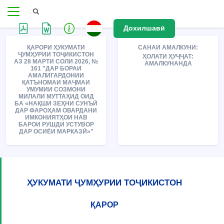
Дохилшавӣ
ҚАРОРИ ҲУКУМАТИ
САНАИ АМАЛКУНИ:
ҶУМҲУРИИ ТОҶИКИСТОН
ҲОЛАТИ ҲУҶҶАТ:
АЗ 28 МАРТИ СОЛИ 2026, №
АМАЛКУНАНДА
161 "ДАР БОРАИ
АМАЛИГАРДОНИИ
ҚАТЪНОМАИ МАҶМАИ
УМУМИИ СОЗМОНИ
МИЛАЛИ МУТТАҲИД ОИД
БА «НАҚШИ ЗЕҲНИ СУНЪӢ
ДАР ФАРОҲАМ ОВАРДАНИ
ИМКОНИЯТҲОИ НАВ
БАРОИ РУШДИ УСТУВОР
ДАР ОСИЁИ МАРКАЗӢ»"
ҲУКУМАТИ ҶУМҲУРИИ ТОҶИКИСТОН
ҚАРОР