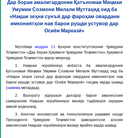
Дар бораи амалигардонии Қатъномаи Маҷмаи
Умумии Созмони Милали Муттаҳид оид ба
«Нақши зеҳни сунъӣ дар фароҳам овардани
имкониятҳои нав барои рушди устувор дар
Осиёи Марказӣ»
Мутобиқи
моддаи 13
Қонуни конститутсионии Ҷумҳурии
Тоҷикистон «Дар бораи Ҳукумати Ҷумҳурии Тоҷикистон» Ҳукумати
Ҷумҳурии Тоҷикистон қарор мекунад:
1. Нақшаи чорабиниҳо вобаста ба амалигардонии
Қатъномаи Маҷмаи Умумии Созмони Милали Муттаҳид оид ба
«Нақши зеҳни сунъӣ дар фароҳам овардани имкониятҳои нав
барои рушди устувор дар Осиёи Марказӣ» тасдиқ карда шавад
(
замима
мегардад).
2. Вазорату идораҳои дахлдор барои амалисозии
самараноки Нақшаи чорабиниҳои мазкур тадбирҳои зарурии
амалӣ андешанд.
3. Агентии инноватсия ва технологияҳои рақамии назди
Президенти Ҷумҳурии Тоҷикистон ҳамоҳангсози асосии
амалисозии Нақшаи чорабиниҳои мазкур муайян карда шавад.