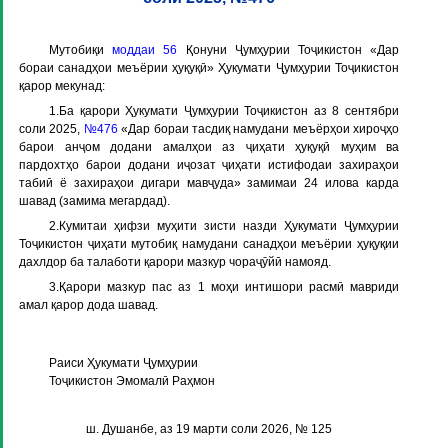
Мутобиқи
моддаи 56
Қонуни Ҷумҳурии Тоҷикистон «Дар
бораи санадҳои меъёрии ҳуқуқӣ» Ҳукумати Ҷумҳурии Тоҷикистон
қарор мекунад:
1.Ба қарори Ҳукумати Ҷумҳурии Тоҷикистон аз 8 сентябри
соли 2025,
№476
«Дар бораи тасдиқ намудани меъёрҳои хироҷҳо
барои анҷом додани амалҳои аз ҷиҳати ҳуқуқӣ муҳим ва
пардохтҳо барои додани иҷозат ҷиҳати истифодаи захираҳои
табиӣ ё захираҳои дигари мавҷуда» замимаи 24 илова карда
шавад (замима мегардад).
2.Кумитаи ҳифзи муҳити зисти назди Ҳукумати Ҷумҳурии
Тоҷикистон ҷиҳати мутобиқ намудани санадҳои меъёрии ҳуқуқии
дахлдор ба талаботи қарори мазкур чораҷӯйӣ намояд.
3.Қарори мазкур пас
аз 1 моҳи интишори расмӣ
мавриди
амал қарор дода шавад.
Раиси Ҳукумати Ҷумҳурии
Тоҷикистон Эмомалӣ Раҳмон
ш. Душанбе, аз 19 марти соли 2026, № 125