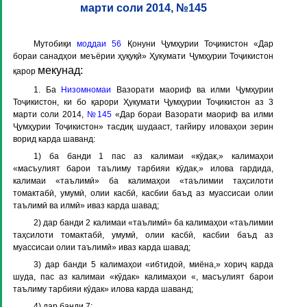
марти соли 2014, №145
Мутобиқи
моддаи 56
Қонуни Ҷумҳурии Тоҷикистон «Дар
бораи санадҳои меъёрии ҳуқуқӣ» Ҳукумати Ҷумҳурии Тоҷикистон
мекунад:
қарор
1. Ба
Низомномаи
Вазорати маориф ва илми Ҷумҳурии
Тоҷикистон, ки бо қарори Ҳукумати Ҷумҳурии Тоҷикистон аз 3
марти соли 2014,
№145
«Дар бораи Вазорати маориф ва илми
Ҷумҳурии Тоҷикистон» тасдиқ шудааст, тағйиру иловаҳои зерин
ворид карда шаванд:
1) ба банди 1 пас аз калимаи «кӯдак,» калимаҳои
«масъулият барои таълиму тарбияи кӯдак,» илова гардида,
калимаи «таълимӣ» ба калимаҳои «таълимии таҳсилоти
томактабӣ, умумӣ, олии касбӣ, касбии баъд аз муассисаи олии
таълимӣ ва илмӣ» иваз карда шавад;
2) дар банди 2 калимаи «таълимӣ» ба калимаҳои «таълимии
таҳсилоти томактабӣ, умумӣ, олии касбӣ, касбии баъд аз
муассисаи олии таълимӣ» иваз карда шавад;
3) дар банди 5 калимаҳои «ибтидоӣ, миёна,» хориҷ карда
шуда, пас аз калимаи «кӯдак» калимаҳои «, масъулият барои
таълиму тарбияи кӯдак» илова карда шаванд;
4) дар банди 7: