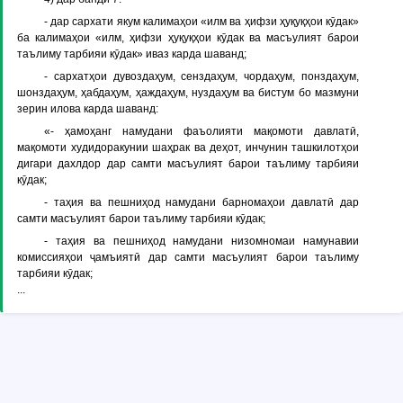
- дар сархати якум калимаҳои «илм ва ҳифзи ҳуқуқҳои кӯдак»
ба калимаҳои «илм, ҳифзи ҳуқуқҳои кӯдак ва масъулият барои
таълиму тарбияи кӯдак» иваз карда шаванд;
- сархатҳои дувоздаҳум, сенздаҳум, чордаҳум, понздаҳум,
шонздаҳум, ҳабдаҳум, ҳаждаҳум, нуздаҳум ва бистум бо мазмуни
зерин илова карда шаванд:
«- ҳамоҳанг намудани фаъолияти мақомоти давлатӣ,
мақомоти худидоракунии шаҳрак ва деҳот, инчунин ташкилотҳои
дигари дахлдор дар самти масъулият барои таълиму тарбияи
кӯдак;
- таҳия ва пешниҳод намудани барномаҳои давлатӣ дар
самти масъулият барои таълиму тарбияи кӯдак;
- таҳия ва пешниҳод намудани низомномаи намунавии
комиссияҳои ҷамъиятӣ дар самти масъулият барои таълиму
тарбияи кӯдак;
...