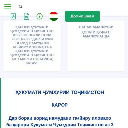
Дохилшавӣ
ҚАРОРИ ҲУКУМАТИ
САНАИ АМАЛКУНИ:
ҶУМҲУРИИ ТОҶИКИСТОН
ҲОЛАТИ ҲУҶҶАТ:
АЗ 26 ФЕВРАЛИ СОЛИ
АМАЛКУНАНДА
2026, № 95 "ДАР БОРАИ
ВОРИД НАМУДАНИ
ТАҒЙИРУ ИЛОВАҲО БА
ҚАРОРИ ҲУКУМАТИ
ҶУМҲУРИИ ТОҶИКИСТОН
АЗ 3 МАРТИ СОЛИ 2014,
№145"
ҲУКУМАТИ ҶУМҲУРИИ ТОҶИКИСТОН
ҚАРОР
Дар бораи ворид намудани тағйиру иловаҳо
ба қарори Ҳукумати Ҷумҳурии Тоҷикистон аз 3