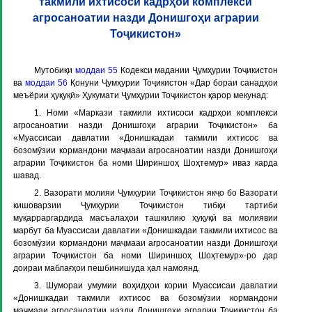
такмили ихтисоси кадрҳои комплекси
агросаноатии назди Донишгоҳи аграрии
Тоҷикистон»
Мутобиқи
моддаи 55
Кодекси мадании Ҷумҳурии Тоҷикистон
ва
моддаи 56
Қонуни Ҷумҳурии Тоҷикистон «Дар бораи санадҳои
меъёрии ҳуқуқӣ» Ҳукумати Ҷумҳурии Тоҷикистон қарор мекунад:
1. Номи «Маркази такмили ихтисоси кадрҳои комплекси
агросаноатии назди Донишгоҳи аграрии Тоҷикистон» ба
«Муассисаи давлатии «Донишкадаи такмили ихтисос ва
бозомӯзии кормандони маҷмааи агросаноатии назди Донишгоҳи
аграрии Тоҷикистон ба номи Шириншоҳ Шоҳтемур» иваз карда
шавад.
2. Вазорати молияи Ҷумҳурии Тоҷикистон якҷо бо Вазорати
кишоварзии Ҷумҳурии Тоҷикистон тибқи тартиби
муқарраргардида масъалаҳои ташкилию ҳуқуқӣ ва молиявии
марбут ба Муассисаи давлатии «Донишкадаи такмили ихтисос ва
бозомӯзии кормандони маҷмааи агросаноатии назди Донишгоҳи
аграрии Тоҷикистон ба номи Шириншоҳ Шоҳтемур»-ро дар
доираи маблағҳои пешбинишуда ҳал намоянд.
3. Шумораи умумии воҳидҳои кории Муассисаи давлатии
«Донишкадаи такмили ихтисос ва бозомӯзии кормандони
маҷмааи агросаноатии назди Донишгоҳи аграрии Тоҷикистон ба