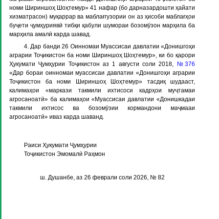
номи Шириншоҳ Шоҳтемур» 41 нафар (бо дарназардошти ҳайати
хизматрасон) муқаррар ва маблағгузории он аз ҳисоби маблағҳои
буҷети ҷумҳуриявӣ тибқи қабули шумораи бозомӯзон марҳила ба
марҳила амалӣ карда шавад.
4. Дар банди 26 Оинномаи Муассисаи давлатии «Донишгоҳи
аграрии Тоҷикистон ба номи Шириншоҳ Шоҳтемур», ки бо қарори
Ҳукумати Ҷумҳурии Тоҷикистон аз 1 августи соли 2018,
№376
«Дар бораи оинномаи муассисаи давлатии «Донишгоҳи аграрии
Тоҷикистон ба номи Шириншоҳ Шоҳтемур» тасдиқ шудааст,
калимаҳои «маркази такмили ихтисоси кадрҳои муҷтамаи
агросаноатӣ» ба калимаҳои «Муассисаи давлатии «Донишкадаи
такмили ихтисос ва бозомӯзии кормандони маҷмааи
агросаноатӣ» иваз карда шаванд.
Раиси Ҳукумати Ҷумҳурии
Тоҷикистон Эмомалӣ Раҳмон
ш. Душанбе, аз 26 феврали соли 2026, № 82
...