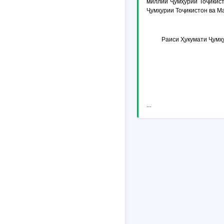
миллии Ҷумҳурии Тоҷикист
Ҷумҳурии Тоҷикистон ва М
Раиси Ҳукумати Ҷумҳ
...