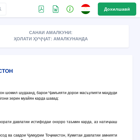
Дохилшавӣ
САНАИ АМАЛКУНИ:
ҲОЛАТИ ҲУҶҶАТ: АМАЛКУНАНДА
СТОН
стон шомил шудаанд, барои Ҷамъияти дорои масъулияти маҳдуди
йгони зерин муайян карда шавад:
азорати давлатии истифодаи онҳоро таъмин карда, аз натиҷааш
исод ва савдои Ҷумҳурии Тоҷикистон, Кумитаи давлатии амнияти