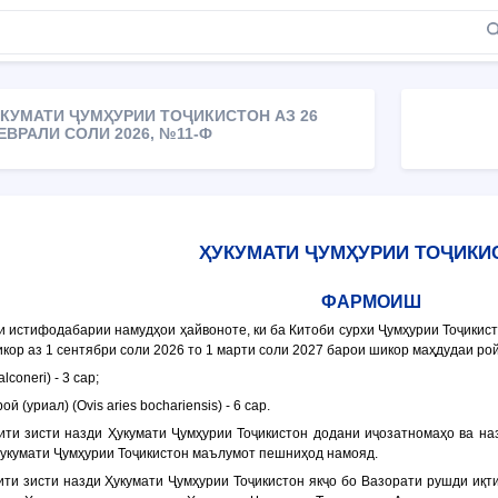
КУМАТИ ҶУМҲУРИИ ТОҶИКИСТОН АЗ 26
ЕВРАЛИ СОЛИ 2026, №11-Ф
ҲУКУМАТИ ҶУМҲУРИИ ТОҶИКИ
ФАРМОИШ
ми истифодабарии намудҳои ҳайвоноте, ки ба Китоби сурхи Ҷумҳурии Тоҷики
кор аз 1 сентябри соли 2026 то 1 марти соли 2027 барои шикор маҳдудаи ро
lconeri) - 3 сар;
ӣ (уриал) (Ovis aries bochariensis) - 6 сар.
ити зисти назди Ҳукумати Ҷумҳурии Тоҷикистон додани иҷозатномаҳо ва н
Ҳукумати Ҷумҳурии Тоҷикистон маълумот пешниҳод намояд.
ити зисти назди Ҳукумати Ҷумҳурии Тоҷикистон якҷо бо Вазорати рушди иқт