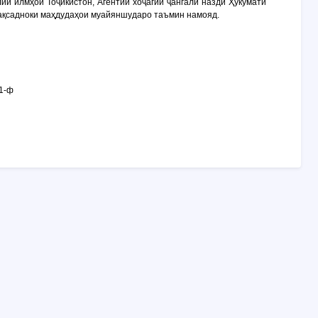
ии илмҳои Тоҷикистон, Агентии хоҷагии ҷангали назди Ҳукумати
мақсадноки маҳдудаҳои муайяншударо таъмин намояд.
1-ф