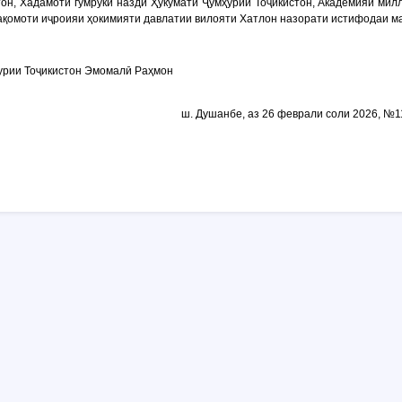
он, Хадамоти гумруки назди Ҳукумати Ҷумҳурии Тоҷикистон, Академияи милл
ақомоти иҷроияи ҳокимияти давлатии вилояти Хатлон назорати истифодаи 
урии Тоҷикистон Эмомалӣ Раҳмон
ш. Душанбе, аз 26 феврали соли 2026, №1