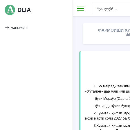
DLIA
ФАРМОИШ
ФАРМОИШИ ҲУ
Ф
1. Бо мақсади танзи
«Хуталон» дар мавсими ши
-бузи Морхӯр (Сарra fa
-гӯсфанди кӯҳии бухоро
2.Кумитаи ҳифзи муҳ
моҳи марти соли 2027 ба 
3.Кумитаи ҳифзи муҳ