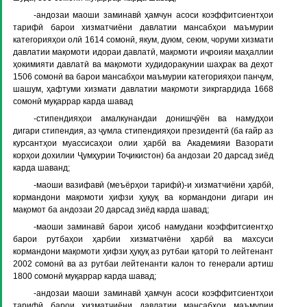
-андозаи маоши заминавӣ ҳамчун асоси коэффитсиентҳои
тарифӣ барои хизматчиёни давлатии мансабҳои маъмурии
категорияҳои олӣ 1614 сомонӣ, якум, дуюм, сеюм, чоруми хизмати
давлатии мақомоти идораи давлатӣ, мақомоти иҷроияи маҳаллии
ҳокимияти давлатӣ ва мақомоти худидоракунии шаҳрак ва деҳот
1506 сомонӣ ва барои мансабҳои маъмурии категорияҳои панҷум,
шашум, ҳафтуми хизмати давлатии мақомоти зикргардида 1668
сомонӣ муқаррар карда шавад
-стипендияҳои амалкунандаи донишҷӯён ва намудҳои
дигари стипендия, аз ҷумла стипендияҳои президентӣ (ба ғайр аз
курсантҳои муассисаҳои олии ҳарбӣ ва Академияи Вазорати
корҳои дохилии Ҷумҳурии Тоҷикистон) ба андозаи 20 дарсад зиёд
карда шаванд;
-маоши вазифавӣ (меъёрҳои тарифӣ)-и хизматчиёни ҳарбӣ,
кормандони мақомоти ҳифзи ҳуқуқ ва кормандони дигари ин
мақомот ба андозаи 20 дарсад зиёд карда шавад;
-маоши заминавӣ барои ҳисоб намудани коэффитсиентҳо
барои рутбаҳои ҳарбии хизматчиёни ҳарбӣ ва махсуси
кормандони мақомоти ҳифзи ҳуқуқ аз рутбаи қаторӣ то лейтенант
2002 сомонӣ ва аз рутбаи лейтенанти калон то генерали артиш
1800 сомонӣ муқаррар карда шавад;
-андозаи маоши заминавӣ ҳамчун асоси коэффитсиентҳои
тарифӣ барои хизматчиёни давлатии мансабҳои маъмурии