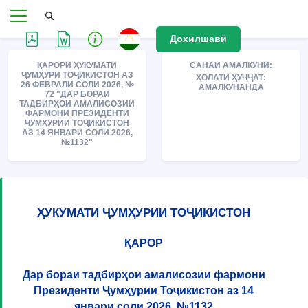
Дохилшавӣ
ҚАРОРИ ҲУКУМАТИ
САНАИ АМАЛКУНИ:
ҶУМҲУРИ ТОҶИКИСТОН АЗ
ҲОЛАТИ ҲУҶҶАТ:
26 ФЕВРАЛИ СОЛИ 2026, №
АМАЛКУНАНДА
72 "ДАР БОРАИ
ТАДБИРҲОИ АМАЛИСОЗИИ
ФАРМОНИ ПРЕЗИДЕНТИ
ҶУМҲУРИИ ТОҶИКИСТОН
АЗ 14 ЯНВАРИ СОЛИ 2026,
№1132"
ҲУКУМАТИ ҶУМҲУРИИ ТОҶИКИСТОН
ҚАРОР
Дар бораи тадбирҳои амалисозии фармони
Президенти Ҷумҳурии Тоҷикистон аз 14
январи соли 2026, №1132