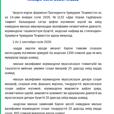
Ҷиҳати иҷрои фармони Президенти Ҷумҳурии Тоҷикистон аз
аз 14-уми январи соли 2026, №1132 «Дар бораи тадбирҳои
тақвият бахшидани сатҳи ҳифзи иҷтимоии аҳолӣ ва зиёд
намудани маоши амалкунандаи вазифавии хизматчиёни давлатӣ,
кормандони ташкилотҳои буҷетӣ, андозаи нафақа ва стипендия»
Ҳукумати Ҷумҳурии Тоҷикистон қарор мекунад:
1.
Аз 1 сентябри соли 2026
:
-ҳадди ақалли музди меҳнат барои тамоми соҳаҳои
иқтисодиву иҷтимоии ҷумҳурӣ ба андозаи 1300 сомонӣ дар як моҳ
муқаррар карда шавад;
-маоши вазифавии кормандони муассисаҳои томактабӣ ва
таҳсилоти миёнаи умумии соҳаи маориф 25 дарсад зиёд карда
шавад;
-маоши вазифавии кормандони муассисаҳои дигари соҳаи
маориф, соҳаҳои илм, фарҳанг, варзиш, тандурустӣ, муассисаҳои
соҳаи ҳифзи иҷтимоӣ, кормандони мақомоти ҳифзи ҳуқуқ,
хизматчиёни ҳарбӣ, мақомоти ҳокимият ва идоракунии давлатӣ ва
муассисаҳои дигари буҷетӣ 20 дарсад зиёд карда шавад;
-андозаи маоши заминавӣ барои ҳисоб намудани маоши
вазифавии кормандони соҳаи тандурустӣ 20 дарсад зиёд карда
шуда, 893 сомонӣ муқаррар карда шавад;