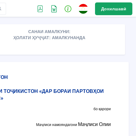
Дохилшавӣ
САНАИ АМАЛКУНИ:
ҲОЛАТИ ҲУҶҶАТ: АМАЛКУНАНДА
ТОН
И ТОҶИКИСТОН «ДАР БОРАИ ПАРТОВҲОИ
Ӣ»
бо қарори
Маҷлиси Олии
Маҷлиси намояндагони