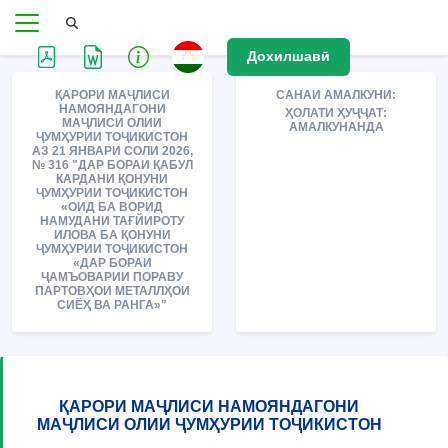
Дохилшавӣ
ҚАРОРИ МАҶЛИСИ
САНАИ АМАЛКУНИ:
НАМОЯНДАГОНИ
ҲОЛАТИ ҲУҶҶАТ:
МАҶЛИСИ ОЛИИ
АМАЛКУНАНДА
ҶУМҲУРИИ ТОҶИКИСТОН
АЗ 21 ЯНВАРИ СОЛИ 2026,
№ 316 "ДАР БОРАИ ҚАБУЛ
КАРДАНИ ҚОНУНИ
ҶУМҲУРИИ ТОҶИКИСТОН
«ОИД БА ВОРИД
НАМУДАНИ ТАҒЙИРОТУ
ИЛОВА БА ҚОНУНИ
ҶУМҲУРИИ ТОҶИКИСТОН
«ДАР БОРАИ
ҶАМЪОВАРИИ ПОРАВУ
ПАРТОВҲОИ МЕТАЛЛҲОИ
СИЁҲ ВА РАНГА»"
ҚАРОРИ МАҶЛИСИ НАМОЯНДАГОНИ
МАҶЛИСИ ОЛИИ ҶУМҲУРИИ ТОҶИКИСТОН