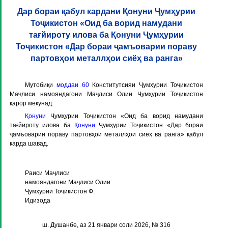
Дар бораи қабул кардани Қонуни Ҷумҳурии
Тоҷикистон «Оид ба ворид намудани
тағйироту илова ба Қонуни Ҷумҳурии
Тоҷикистон «Дар бораи ҷамъоварии пораву
партовҳои металлҳои сиёҳ ва ранга»
Мутобиқи
моддаи 60
Конститутсияи Ҷумҳурии Тоҷикистон
Маҷлиси намояндагони Маҷлиси Олии Ҷумҳурии Тоҷикистон
қарор мекунад:
Қонуни
Ҷумҳурии Тоҷикистон «Оид ба ворид намудани
тағйироту илова ба
Қонуни
Ҷумҳурии Тоҷикистон «Дар бораи
ҷамъоварии пораву партовҳои металлҳои сиёҳ ва ранга» қабул
карда шавад.
Раиси Маҷлиси
намояндагони Маҷлиси Олии
Ҷумҳурии Тоҷикистон Ф.
Идизода
ш. Душанбе, аз 21 январи соли 2026, № 316