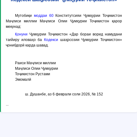
Мутобиқи
моддаи 60
Конститутсияи Ҷумҳурии Тоҷикистон
Маҷлиси миллии Маҷлиси Олии Ҷумҳурии Тоҷикистон қарор
мекунад:
Қонуни
Ҷумҳурии Тоҷикистон «Дар бораи ворид намудани
тағйиру иловаҳо ба
Кодекси
шаҳрсозии Ҷумҳурии Тоҷикистон»
ҷонибдорӣ карда шавад.
Раиси Маҷлиси миллии
Маҷлиси Олии Ҷумҳурии
Тоҷикистон Рустами
Эмомалӣ
ш. Душанбе, аз 6 феврали соли 2026, № 152
...