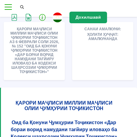
Дохилшавӣ
ҚАРОРИ МАҶЛИСИ
САНАИ АМАЛКУНИ:
МИЛЛИИ МАҶЛИСИ ОЛИИ
ҲОЛАТИ ҲУҶҶАТ:
ҶУМҲУРИИ ТОҶИКИСТОН
АМАЛКУНАНДА
АЗ 6 ФЕВРАЛИ СОЛИ 2026,
№ 152 "ОИД БА ҚОНУНИ
ҶУМҲУРИИ ТОҶИКИСТОН
«ДАР БОРАИ ВОРИД
НАМУДАНИ ТАҒЙИРУ
ИЛОВАҲО БА КОДЕКСИ
ШАҲРСОЗИИ ҶУМҲУРИИ
ТОҶИКИСТОН»"
ҚАРОРИ МАҶЛИСИ МИЛЛИИ МАҶЛИСИ
ОЛИИ ҶУМҲУРИИ ТОҶИКИСТОН
Оид ба Қонуни Ҷумҳурии Тоҷикистон «Дар
бораи ворид намудани тағйиру иловаҳо ба
Кодекси шаҳрсозии Ҷумҳурии Тоҷикистон»