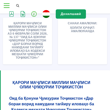
Дохилшавӣ
ҚАРОРИ МАҶЛИСИ
САНАИ АМАЛКУНИ:
МИЛЛИИ МАҶЛИСИ ОЛИИ
ҲОЛАТИ ҲУҶҶАТ:
ҶУМҲУРИИ ТОҶИКИСТОН
АМАЛКУНАНДА
АЗ 6 ФЕВРАЛИ СОЛИ 2026,
№ 137 "ОИД БА ҚОНУНИ
ҶУМҲУРИИ ТОҶИКИСТОН
«ДАР БОРАИ ВОРИД
НАМУДАНИ ТАҒЙИРУ
ИЛОВАҲО БА КОДЕКСИ
МЕҲНАТИ ҶУМҲУРИИ
ТОҶИКИСТОН»"
ҚАРОРИ МАҶЛИСИ МИЛЛИИ МАҶЛИСИ
ОЛИИ ҶУМҲУРИИ ТОҶИКИСТОН
Оид ба Қонуни Ҷумҳурии Тоҷикистон «Дар
бораи ворид намудани тағйиру иловаҳо ба
Кодекси меҳнати Ҷумҳурии Тоҷикистон»