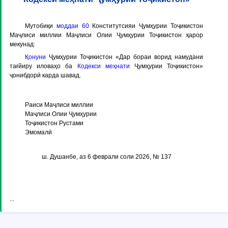
Мутобиқи
моддаи 60
Конститутсияи Ҷумҳурии Тоҷикистон
Маҷлиси миллии Маҷлиси Олии Ҷумҳурии Тоҷикистон қарор
мекунад:
Қонуни
Ҷумҳурии Тоҷикистон «Дар бораи ворид намудани
тағйиру иловаҳо ба
Кодекси меҳнати
Ҷумҳурии Тоҷикистон»
ҷонибдорӣ карда шавад.
Раиси Маҷлиси миллии
Маҷлиси Олии Ҷумҳурии
Тоҷикистон Рустами
Эмомалӣ
ш. Душанбе, аз 6 феврали соли 2026, № 137
...