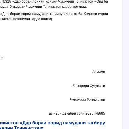
, №328 «Дар бораи лоиҳаи Қонуни Ҷумҳурии Тоҷикистон «Оид ба
муда, Ҳукумати Ҷумҳурии Тоҷикистон қарор мекунад:
 «Дар бораи ворид намудани тағииру иловаҳо ба Кодекси иҷрои
икистон пешниҳод карда шавад.
85
Замима
ба қарори Ҳукумати
Ҷумҳурии Тоҷикистон
аз «25» декабри соли 2025, №685
икистон «Дар бораи ворид намудани тағйиру
ҳурии Тоҷикистон»