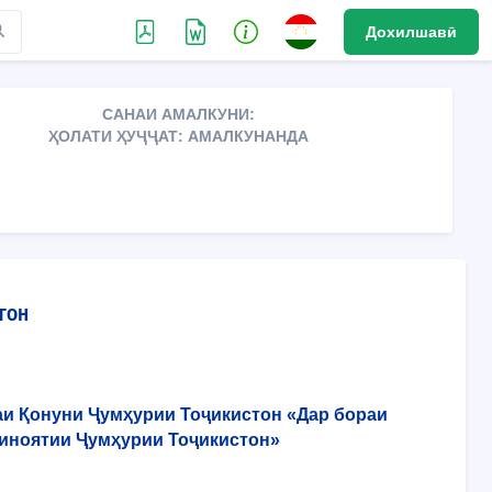
Дохилшавӣ
САНАИ АМАЛКУНИ:
ҲОЛАТИ ҲУҶҶАТ: АМАЛКУНАНДА
ТОН
аи Қонуни Ҷумҳурии Тоҷикистон «Дар бораи
ҷиноятии Ҷумҳурии Тоҷикистон»