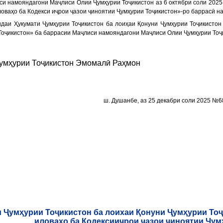
и намояндагони Маҷлиси Олии Ҷумҳурии Тоҷикистон аз 6 октябри соли 2025
оваҳо ба Кодекси иҷрои ҷазои ҷиноятии Ҷумҳурии Тоҷикистон»-ро баррасӣ на
даи Ҳукумати Ҷумҳурии Тоҷикистон ба лоиҳаи Қонуни Ҷумҳурии Тоҷикистон
Тоҷикистон» ба баррасии Маҷлиси намояндагони Маҷлиси Олии Ҷумҳурии Тоҷ
Ҷумҳурии
Тоҷикистон
Эмомалӣ Раҳмон
ш. Душанбе, аз 25 декабри соли 2025 №6
 Ҷумҳурии Тоҷикистон ба лоихаи Қонуни Ҷумҳурии Тоҷ
иловаҳо ба Кодексииҷрои ҷазои ҷиноятии Ҷум