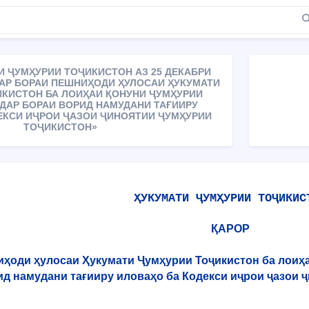
И ҶУМҲУРИИ ТОҶИКИСТОН АЗ 25 ДЕКАБРИ
ДАР БОРАИ ПЕШНИҲОДИ ҲУЛОСАИ ҲУКУМАТИ
ИКИСТОН БА ЛОИҲАИ ҚОНУНИ ҶУМҲУРИИ
ДАР БОРАИ ВОРИД НАМУДАНИ ТАҒИИРУ
ЕКСИ ИҶРОИ ҶАЗОИ ҶИНОЯТИИ ҶУМҲУРИИ
ТОҶИКИСТОН»
ҲУКУМАТИ ҶУМҲУРИИ ТОҶИКИС
ҚАРОР
иҳоди ҳулосаи Ҳукумати Ҷумҳурии Тоҷикистон ба лоиҳ
ид намудани тағииру иловаҳо ба Кодекси иҷрои ҷазои 