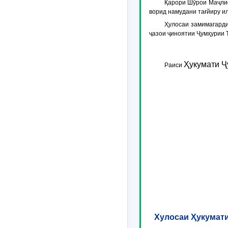
Қарори Шӯрои Маҷлис
ворид намудани тағйиру ил
Ҳулосаи замимагарди
ҷазои ҷиноятии Ҷумҳурии 
Ҳукумати 
Раиси
Хулосаи Ҳукумати