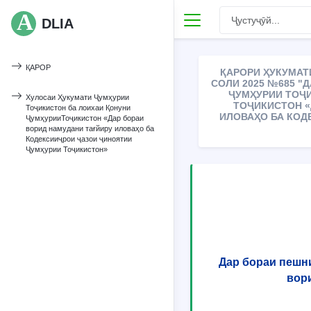
DLIA
ҚАРОР
ҚАРОРИ ҲУКУМАТ
СОЛИ 2025 №685 "
ҶУМҲУРИИ ТОҶ
Хулосаи Ҳукумати Ҷумҳурии
ТОҶИКИСТОН «
Тоҷикистон ба лоихаи Қонуни
ИЛОВАҲО БА КОД
ҶумҳурииТоҷикистон «Дар бораи
ворид намудани тағйиру иловаҳо ба
Кодексииҷрои ҷазои ҷиноятии
Ҷумҳурии Тоҷикистон»
Дар бораи пешн
вор