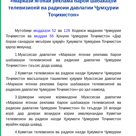
«Маркази ягонаи реклама барои шабакаҳои
телевизионӣ ва радиоии давлатии Ҷумҳурии
Тоҷикистон»
Мутобиқи
моддаҳои 52
ва
128
Кодекси мадании Ҷумҳурии
Тоҷикистон ва
моддаи 56
Қонуни Ҷумҳурии Тоҷикистон «Дар
бораи санадҳои меъёрии ҳуқуқӣ» Ҳукумати Ҷумҳурии Тоҷикистон
қарор мекунад:
1.Муассисаи давлатии «Маркази ягонаи реклама барои
шабакаҳои телевизионӣ ва радиоии давлатии Ҷумҳурии
Тоҷикистон» таъсис дода шавад.
2.Кумитаи телевизион ва радиои назди Ҳукумати Ҷумҳурии
Тоҷикистон масъалаҳои ташкилию ҳуқуқии Муассисаи давлатии
«Маркази ягонаи реклама барои шабакаҳои телевизионӣ ва
радиоии давлатии Ҷумҳурии Тоҷикистон»-ро ҳал намояд.
3.Шумораи ниҳоии кормандони Муассисаи давлатии
«Маркази ягонаи реклама барои шабакаҳои телевизионӣ ва
радиоии давлатии Ҷумҳурии Тоҷикистон» бо теъдоди 16 воҳиди
корӣ дар доираи воҳидҳои кории амалкунандаи Кумитаи
телевизион ва радиои назди Ҳукумати Ҷумҳурии Тоҷикистон
муайян карда шавад.
4.Кумитаи телевизион ва радиои назди Ҳукумати Ҷумҳурии