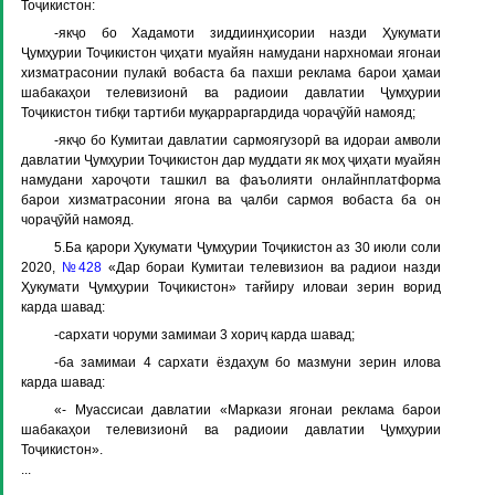
Тоҷикистон:
-якҷо бо Хадамоти зиддиинҳисории назди Ҳукумати
Ҷумҳурии Тоҷикистон ҷиҳати муайян намудани нархномаи ягонаи
хизматрасонии пулакӣ вобаста ба пахши реклама барои ҳамаи
шабакаҳои телевизионӣ ва радиоии давлатии Ҷумҳурии
Тоҷикистон тибқи тартиби муқарраргардида чораҷӯйӣ намояд;
-якҷо бо Кумитаи давлатии сармоягузорӣ ва идораи амволи
давлатии Ҷумҳурии Тоҷикистон дар муддати як моҳ ҷиҳати муайян
намудани хароҷоти ташкил ва фаъолияти онлайнплатформа
барои хизматрасонии ягона ва ҷалби сармоя вобаста ба он
чораҷӯйӣ намояд.
5.Ба қарори Ҳукумати Ҷумҳурии Тоҷикистон аз 30 июли соли
2020,
№428
«Дар бораи Кумитаи телевизион ва радиои назди
Ҳукумати Ҷумҳурии Тоҷикистон» тағйиру иловаи зерин ворид
карда шавад:
-сархати чоруми замимаи 3 хориҷ карда шавад;
-ба замимаи 4 сархати ёздаҳум бо мазмуни зерин илова
карда шавад:
«- Муассисаи давлатии «Маркази ягонаи реклама барои
шабакаҳои телевизионӣ ва радиоии давлатии Ҷумҳурии
Тоҷикистон».
...