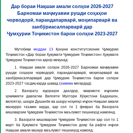
Дар бораи Нақшаи амали солҳои 2026-2027
Барномаи маҷмуавии рушди соҳаҳои
чорводорӣ, парандапарварӣ, моҳипарварӣ ва
занбӯриасалпарварӣ дар
Ҷумҳурии Тоҷикистон барои солҳои 2023-2027
Мутобиқи
моддаи 13
Қонуни конститутсионии Ҷумҳурии
Тоҷикистон «Дар бораи Ҳукумати Ҷумҳурии Тоҷикистон» Ҳукумати
Ҷумҳурии Тоҷикистон қарор мекунад:
1. Нақшаи амали солҳои 2026-2027 Барномаи маҷмуавии
рушди соҳаҳои чорводорӣ, парандапарварӣ, моҳипарварӣ ва
занбӯриасалпарварӣ дар Ҷумҳурии Тоҷикистон барои солҳои
2023-2027 тасдиқ карда шавад (
замима
мегардад).
2. Вазорату идораҳои дахлдор, мақомоти иҷроияи
ҳокимияти давлатии Вилояти Мухтори Кӯҳистони Бадахшон,
вилоятҳо, шаҳри Душанбе ва шаҳру ноҳияҳо иҷрои Нақшаи амали
мазкурро таъмин карда, ҳар сол то 1 феврал ба Вазорати
кишоварзии Ҷумҳурии Тоҷикистон маълумот пешниҳод намоянд.
3. Вазорати кишоварзии Ҷумҳурии Тоҷикистон ҳар сол то 1
март ба Ҳукумати Ҷумҳурии Тоҷикистон доир ба рафти иҷрои
Нақшаи амали мазкур маълумот пешниҳод намояд.