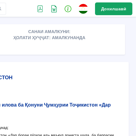
Дохилшавӣ
САНАИ АМАЛКУНИ:
ҲОЛАТИ ҲУҶҶАТ: АМАЛКУНАНДА
СТОН
 илова ба Қонуни Ҷумҳурии Тоҷикистон «Дар
унад:
тон «Дар бораи рӯзҳои ид» маъқул дониста шуда, ба баррасии