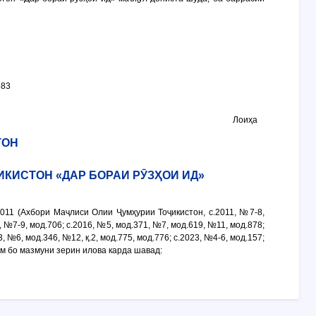
683
Лоиҳа
ТОН
ИКИСТОН «ДАР БОРАИ РӮЗҲОИ ИД»
011 (Ахбори Маҷлиси Олии Ҷумҳурии Тоҷикистон, с.2011, №7-8,
9, №7-9, мод.706; с.2016, №5, мод.371, №7, мод.619, №11, мод.878;
3, №6, мод.346, №12, қ.2, мод.775, мод.776; c.2023, №4-6, мод.157;
ҷум бо мазмуни зерин илова карда шавад: