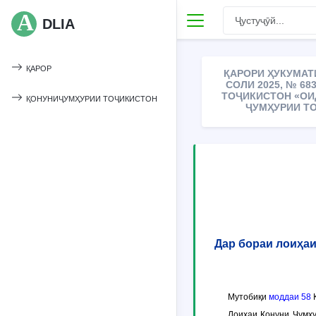
DLIA
ҚАРОР
ҚАРОРИ ҲУКУМАТ
СОЛИ 2025, № 6
ТОҶИКИСТОН «ОИ
ҚОНУНИҶУМҲУРИИ ТОҶИКИСТОН
ҶУМҲУРИИ ТО
Дар бораи лоиҳаи
Мутобиқи
моддаи 58
К
Лоиҳаи Қонуни Ҷумҳу