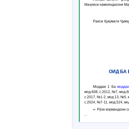
Маҷлиси намояндагони Ма
Раиси Ҳукумати Ҷумҳ
ОИД БА
Моддаи 1.
Ба
моддаи
мод.608; с.2012, №7, мод.6
с.2017, №1-2, мод.13, №5, қ
с.2024, №7-11, мод.524, мо
«- Рӯзи кормандони с
...