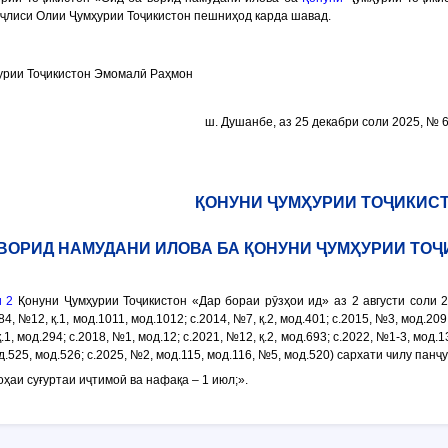
ҷлиси Олии Ҷумҳурии Тоҷикистон пешниҳод карда шавад.
урии Тоҷикистон Эмомалӣ Раҳмон
ш. Душанбе, аз 25 декабри соли 2025, № 
ҚОНУНИ ҶУМҲУРИИ ТОҶИКИС
 ВОРИД НАМУДАНИ ИЛОВА БА ҚОНУНИ ҶУМҲУРИИ ТОҶ
 2
Қонуни Ҷумҳурии Тоҷикистон «Дар бораи рӯзҳои ид» аз 2 августи соли 2
84, №12, қ.1, мод.1011, мод.1012; с.2014, №7, қ.2, мод.401; с.2015, №3, мод.20
.1, мод.294; с.2018, №1, мод.12; с.2021, №12, қ.2, мод.693; с.2022, №1-3, мод.1
д.525, мод.526; с.2025, №2, мод.115, мод.116, №5, мод.520) сархати чилу пан
оҳаи суғуртаи иҷтимоӣ ва нафақа – 1 июл;».