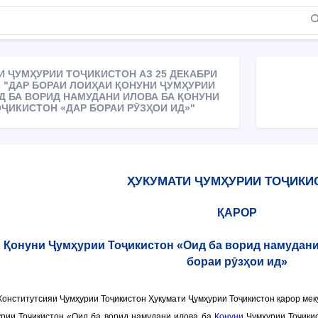
И ҶУМҲУРИИ ТОҶИКИСТОН АЗ 25 ДЕКАБРИ
83 "ДАР БОРАИ ЛОИҲАИ ҚОНУНИ ҶУМҲУРИИ
Д БА ВОРИД НАМУДАНИ ИЛОВА БА ҚОНУНИ
ҶИКИСТОН «ДАР БОРАИ РӮЗҲОИ ИД»"
ҲУКУМАТИ ҶУМҲУРИИ ТОҶИКИ
ҚАРОР
 Қонуни Ҷумҳурии Тоҷикистон «Оид ба ворид намудани
бораи рӯзҳои ид»
онститутсияи Ҷумҳурии Тоҷикистон Ҳукумати Ҷумҳурии Тоҷикистон қарор мек
рии Тоҷикистон «Оид ба ворид намудани илова ба
Қонуни
Ҷумҳурии Тоҷикис