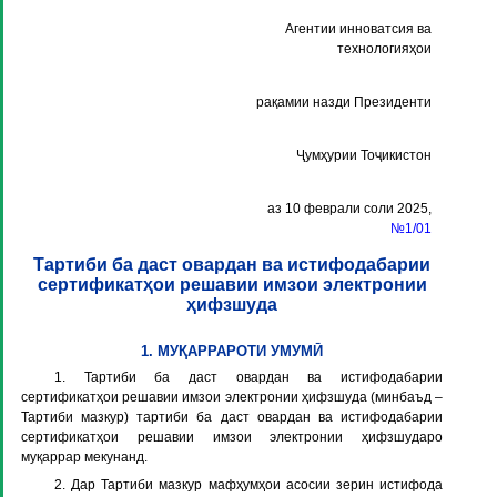
Агентии инноватсия ва
технологияҳои
рақамии назди Президенти
Ҷумҳурии Тоҷикистон
аз 10 феврали соли 2025,
№1/01
Тартиби ба даст овардан ва истифодабарии
сертификатҳои решавии имзои электронии
ҳифзшуда
1. МУҚАРРАРОТИ УМУМӢ
1. Тартиби ба даст овардан ва истифодабарии
сертификатҳои решавии имзои электронии ҳифзшуда (минбаъд –
Тартиби мазкур
) тартиби ба даст овардан ва истифодабарии
сертификатҳои решавии имзои электронии ҳифзшударо
муқаррар мекунанд.
2. Дар Тартиби мазкур мафҳумҳои асосии зерин истифода