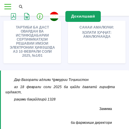
Дохилшавӣ
ТАРТИБИ БА ДАСТ
САНАИ АМАЛКУНИ:
ОВАРДАН ВА
ҲОЛАТИ ҲУҶҶАТ:
ИСТИФОДАБАРИИ
АМАЛКУНАНДА
СЕРТИФИКАТҲОИ
РЕШАВИИ ИМЗОИ
ЭЛЕКТРОНИИ ҲИФЗШУДА
АЗ 10 ФЕВРАЛИ СОЛИ
2025, №1/01
Дар Вазорати адлияи Ҷумҳурии Тоҷикистон
аз 18 феврали соли 2025 ба қайди давлатӣ гирифта
шудааст,
рақами бақайдгирӣ 1328
Замима
ба фармоиши директори