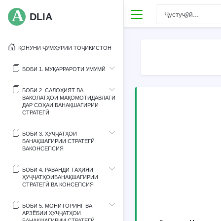
DLIA
ҚОНУНИ ҶУМҲУРИИ ТОҶИКИСТОН
БОБИ 1. МУҚАРРАРОТИ УМУМӢ
БОБИ 2. САЛОҲИЯТ ВА
ВАКОЛАТҲОИ МАҚОМОТИДАВЛАТӢ
ДАР СОҲАИ БАНАҚШАГИРИИ
СТРАТЕГӢ
БОБИ 3. ҲУҶҶАТҲОИ
БАНАҚШАГИРИИ СТРАТЕГӢ
ВАКОНСЕПСИЯ
БОБИ 4. РАВАНДИ ТАҲИЯИ
ҲУҶҶАТҲОИБАНАҚШАГИРИИ
СТРАТЕГӢ ВА КОНСЕПСИЯ
БОБИ 5. МОНИТОРИНГ ВА
АРЗЁБИИ ҲУҶҶАТҲОИ
БАНАҚШАГИРИИ СТРАТЕГӢ