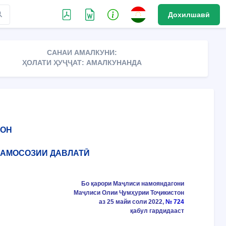
Дохилшавӣ
САНАИ АМАЛКУНИ:
ҲОЛАТИ ҲУҶҶАТ: АМАЛКУНАНДА
ТОН
НАМОСОЗИИ ДАВЛАТӢ
Бо қарори Маҷлиси намояндагони
Маҷлиси Олии Ҷумҳурии Тоҷикистон
аз 25 майи соли 2022,
№ 724
қабул гардидааст