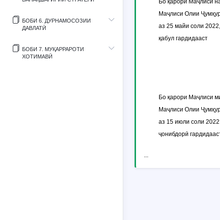
Бо қарори Маҷлиси н
Маҷлиси Олии Ҷумҳур
БОБИ 6. ДУРНАМОСОЗИИ
аз 25 майи соли 2022
ДАВЛАТӢ
қабул гардидааст
БОБИ 7. МУҚАРРАРОТИ
ХОТИМАВӢ
Бо қарори Маҷлиси м
Маҷлиси Олии Ҷумҳур
аз 15 июли соли 2022
ҷонибдорӣ гардидаас
...