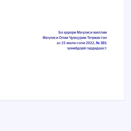
Бо қарори Маҷлиси миллии
Маҷлиси Олии Ҷумҳурии Тоҷикистон
аз 15 июли соли 2022,
№ 301
ҷонибдорӣ гардидааст