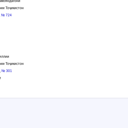
амояндагони
ии Тоҷикистон
,
№ 724
иллии
ии Тоҷикистон
,
№ 301
т