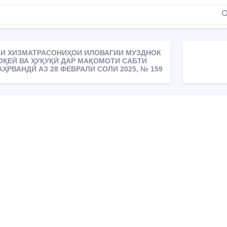
АИ ХИЗМАТРАСОНИҲОИ ИЛОВАГИИ МУЗДНОК
ОҚЕӢ ВА ҲУҚУҚӢ ДАР МАҚОМОТИ САБТИ
ҲРВАНДӢ АЗ 28 ФЕВРАЛИ СОЛИ 2025, № 159