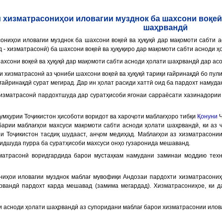
и хизматрасониҳои иловагии музднок ба шахсони воқеӣ 
шаҳрвандӣ
сониҳои иловагии музднок ба шахсони воқеӣ ва ҳуқуқӣ дар мақомоти сабти
д -
хизматрасонӣ
) ба шахсони воқеӣ ва ҳуқуқиро дар мақомоти сабти асноди 
ахсони воқеӣ ва ҳуқуқӣ дар мақомоти сабти асноди ҳолати шаҳрвандӣ дар ас
и хизматрасонӣ аз ҷониби шахсони воқеӣ ва ҳуқуқӣ тариқи ғайринақдӣ бо пу
ғайринақдӣ сурат мегирад. Дар ин ҳолат расиди хаттӣ оид ба пардохт намуд
хизматрасонӣ пардохтшуда дар суратҳисоби ягонаи сарраёсати хазинадории
умҳурии Тоҷикистон ҳисоботи воридот ва хароҷоти маблағҳоро тибқи
Қонуни
Ҷ
барии маблағҳои махсуси мақомоти сабти асноди ҳолати шаҳрвандӣ, ки аз 
и Тоҷикистон тасдиқ шудааст, анҷом медиҳад. Маблағҳои аз хизматрасони
ридшуда пурра ба суратҳисоби махсуси онҳо гузаронида мешаванд.
зматрасонӣ воридгардида барои мустаҳкам намудани заминаи моддию тех
ниҳои иловагии музднок маблағ мувофиқи Андозаи пардохти хизматрасониҳ
рвандӣ пардохт карда мешавад (замима мегардад). Хизматрасониҳое, ки 
ти асноди ҳолати шаҳрвандӣ аз супоридани маблағ барои хизматрасонии илов