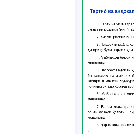
Тартиб ва андоза
1. Тартиби хизматра
иловагии музднок (минбаъ
2. Хизматрасонӣ ба ш
3. Пардохти маблағҳо
дигари қабули пардохтҳои 
4. Маблағҳои барои 
мешаванд.
5. Вазорати адлияи Ҷ
ба ташаккул ва истифода
Вазорати молияи Ҷумҳури
Тоҷикистон дар хориҷа во
6. Маблағҳои аз хи
мешаванд.
7. Барои хизматрасо
сабти асноди ҳолати шаҳ
мешаванд.
8. Дар мақомоти саб
...