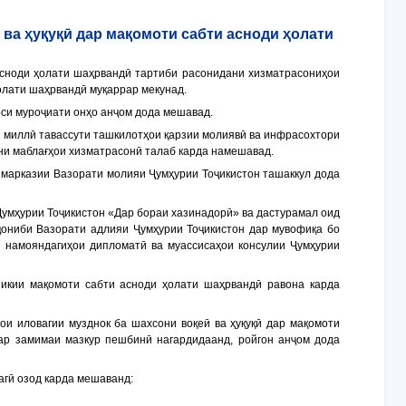
ва ҳуқуқӣ дар мақомоти сабти асноди ҳолати
 асноди ҳолати шаҳрвандӣ тартиби расонидани хизматрасониҳои
ҳолати шаҳрвандӣ муқаррар мекунад.
оси муроҷиати онҳо анҷом дода мешавад.
ли миллӣ тавассути ташкилотҳои қарзии молиявӣ ва инфрасохтори
ани маблағҳои хизматрасонӣ талаб карда намешавад.
 марказии Вазорати молияи Ҷумҳурии Тоҷикистон ташаккул дода
умҳурии Тоҷикистон «Дар бораи хазинадорӣ» ва дастурамал оид
ҷониби Вазорати адлияи Ҷумҳурии Тоҷикистон дар мувофиқа бо
и намояндагиҳои дипломатӣ ва муассисаҳои консулии Ҷумҳурии
никии мақомоти сабти асноди ҳолати шаҳрвандӣ равона карда
ои иловагии музднок ба шахсони воқеӣ ва ҳуқуқӣ дар мақомоти
дар замимаи мазкур пешбинӣ нагардидаанд, ройгон анҷом дода
агӣ озод карда мешаванд: