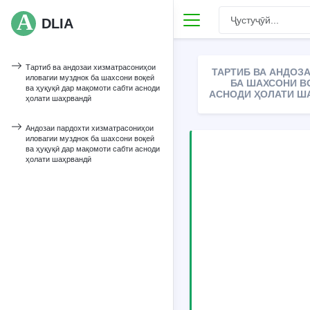
DLIA
Тартиб ва андозаи хизматрасониҳои
ТАРТИБ ВА АНДОЗ
иловагии музднок ба шахсони воқеӣ
БА ШАХСОНИ В
ва ҳуқуқӣ дар мақомоти сабти асноди
АСНОДИ ҲОЛАТИ ША
ҳолати шаҳрвандӣ
Андозаи пардохти хизматрасониҳои
иловагии музднок ба шахсони воқеӣ
ва ҳуқуқӣ дар мақомоти сабти асноди
ҳолати шаҳрвандӣ