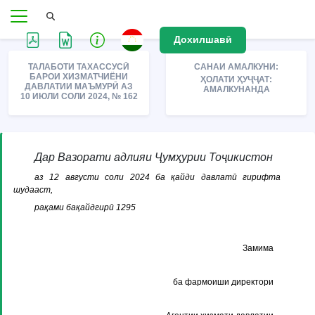
Дохилшавӣ
ТАЛАБОТИ ТАХАССУСӢ
САНАИ АМАЛКУНИ:
БАРОИ ХИЗМАТЧИЁНИ
ҲОЛАТИ ҲУҶҶАТ:
ДАВЛАТИИ МАЪМУРӢ АЗ
АМАЛКУНАНДА
10 ИЮЛИ СОЛИ 2024, № 162
Дар Вазорати адлияи Ҷумҳурии Тоҷикистон
аз 12 августи соли 2024 ба қайди давлатӣ гирифта
шудааст,
рақами бақайдгирӣ 1295
Замима
ба фармоиши директори