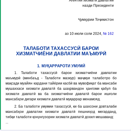
Агентии хизмати давлатии
назди Президенти
Ҷумҳурии Тоҷикистон
аз 10 июли соли 2024,
№ 162
ТАЛАБОТИ ТАХАССУСӢ БАРОИ
ХИЗМАТЧИЁНИ ДАВЛАТИИ МАЪМУРӢ
1. МУҚАРРАРОТИ УМУМӢ
1. Талаботи тахассусӣ барои хизматчиёни давлатии
маъмурӣ (минбаъд -
Талаботи мазкур
) маҷмуи талаботро бо
мақсади муайян кардани тайёрии касбӣ ва мувофиқат ба мансаби
мушаххаси хизмати давлатӣ ба шаҳрвандон ҳангоми қабул ба
хизмати давлатӣ ва ба хизматчиёни давлатӣ барои ишғоли
мансабҳои дигари хизмати давлатӣ муқаррар менамояд.
2. Ба талаботи умумии тахассусӣ, ки ба шахсони довталаби
мансабҳои давлатии хизмати давлатӣ пешниҳод мегарданд,
тибқи талаботи қонунгузории хизмати давлатӣ дохил мешаванд:
...