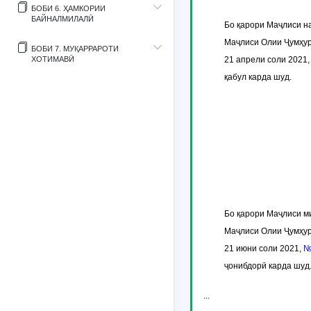
БОБИ 6. ҲАМКОРИИ
БАЙНАЛМИЛАЛӢ
Бо қарори Маҷлиси н
Маҷлиси Олии Ҷумҳур
БОБИ 7. МУҚАРРАРОТИ
ХОТИМАВӢ
21 апрели соли 2021
қабул карда шуд.
Бо қарори Маҷлиси м
Маҷлиси Олии Ҷумҳур
21 июни соли 2021,
№
ҷонибдорӣ карда шуд
...