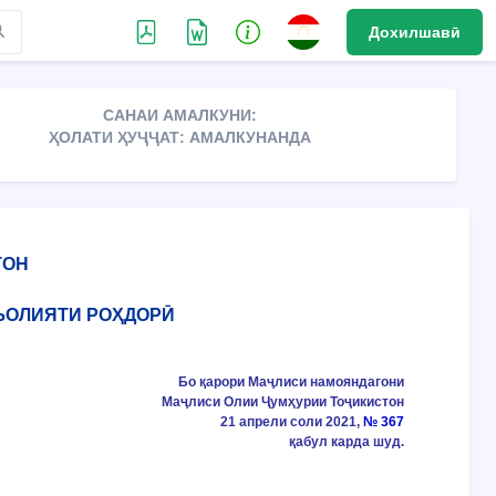
Дохилшавӣ
САНАИ АМАЛКУНИ:
ҲОЛАТИ ҲУҶҶАТ: АМАЛКУНАНДА
ТОН
ЪОЛИЯТИ РОҲДОРӢ
Бо қарори Маҷлиси намояндагони
Маҷлиси Олии Ҷумҳурии Тоҷикистон
21 апрели соли 2021,
№ 367
қабул карда шуд.