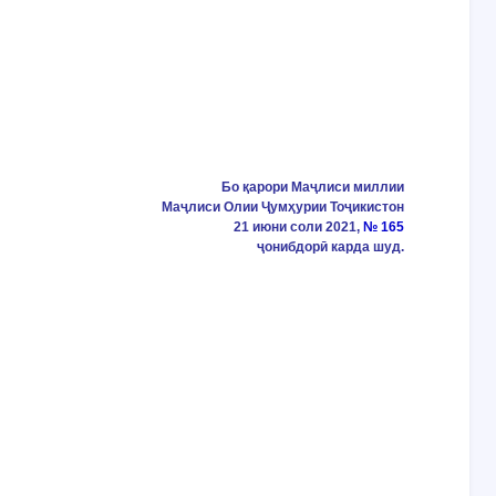
Бо қарори Маҷлиси миллии
Маҷлиси Олии Ҷумҳурии Тоҷикистон
21 июни соли 2021,
№ 165
ҷонибдорӣ карда шуд.