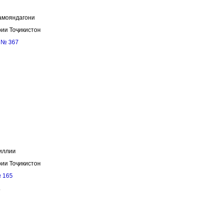
амояндагони
ии Тоҷикистон
,
№ 367
иллии
ии Тоҷикистон
 165
.