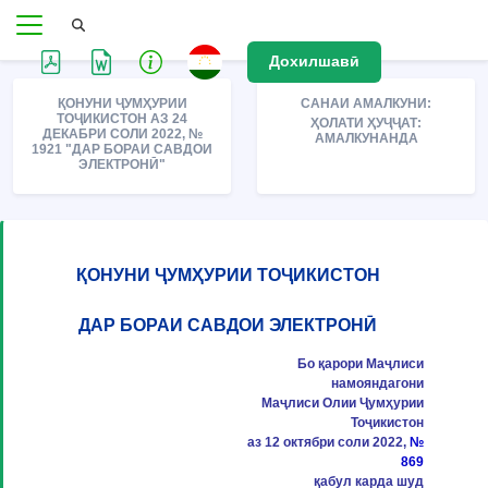
Дохилшавӣ
ҚОНУНИ ҶУМҲУРИИ
САНАИ АМАЛКУНИ:
ТОҶИКИСТОН АЗ 24
ҲОЛАТИ ҲУҶҶАТ:
ДЕКАБРИ СОЛИ 2022, №
АМАЛКУНАНДА
1921 "ДАР БОРАИ САВДОИ
ЭЛЕКТРОНӢ"
ҚОНУНИ ҶУМҲУРИИ ТОҶИКИСТОН
ДАР БОРАИ САВДОИ ЭЛЕКТРОНӢ
Бо қарори Маҷлиси
намояндагони
Маҷлиси Олии Ҷумҳурии
Тоҷикистон
аз 12 октябри соли 2022,
№
869
қабул карда шуд