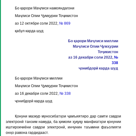
Бо қарори Маҷлиси намояндагони
Маҷлиси Олии Ҷумҳурии Тоҷикистон
аз 12 октябри соли 2022,
№ 869
қабул карда шуд
Бо қарори Маҷлиси миллии
Маҷлиси Олии Ҷумҳурии
Тоҷикистон
аз 16 декабри соли 2022,
№
338
ҷонибдорӣ карда шуд
Бо қарори Маҷлиси миллии
Маҷлиси Олии Ҷумҳурии Тоҷикистон
аз 16 декабри соли 2022,
№ 338
ҷонибдорӣ карда шуд
Қонуни мазкур муносибатҳои ҷамъиятиро дар самти савдои
электронӣ танзим намуда, ба ҳимояи ҳуқуқу манфиатҳои қонунии
иштирокчиёни савдои электронӣ, инчунин таъмини фаъолияти
онҳо равона гардидааст.