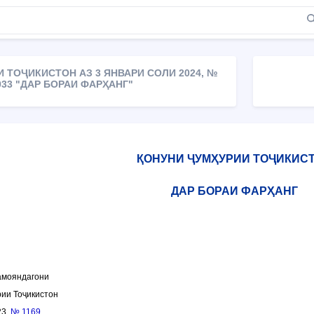
 ТОҶИКИСТОН АЗ 3 ЯНВАРИ СОЛИ 2024, №
033 "ДАР БОРАИ ФАРҲАНГ"
ҚОНУНИ ҶУМҲУРИИ ТОҶИКИС
ДАР БОРАИ ФАРҲАНГ
амояндагони
ии Тоҷикистон
23,
№ 1169