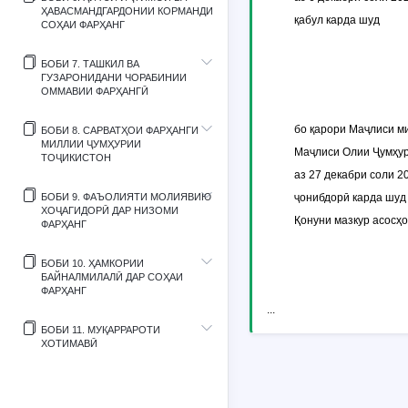
ҲАВАСМАНДГАРДОНИИ КОРМАНДИ
қабул карда шуд
СОҲАИ ФАРҲАНГ
БОБИ 7. ТАШКИЛ ВА
ГУЗАРОНИДАНИ ЧОРАБИНИИ
ОММАВИИ ФАРҲАНГӢ
бо қарори Маҷлиси м
БОБИ 8. САРВАТҲОИ ФАРҲАНГИ
МИЛЛИИ ҶУМҲУРИИ
Маҷлиси Олии Ҷумҳур
ТОҶИКИСТОН
аз 27 декабри соли 2
БОБИ 9. ФАЪОЛИЯТИ МОЛИЯВИЮ
ҷонибдорӣ карда шуд
ХОҶАГИДОРӢ ДАР НИЗОМИ
Қонуни мазкур асосҳо
ФАРҲАНГ
БОБИ 10. ҲАМКОРИИ
БАЙНАЛМИЛАЛӢ ДАР СОҲАИ
ФАРҲАНГ
...
БОБИ 11. МУҚАРРАРОТИ
ХОТИМАВӢ