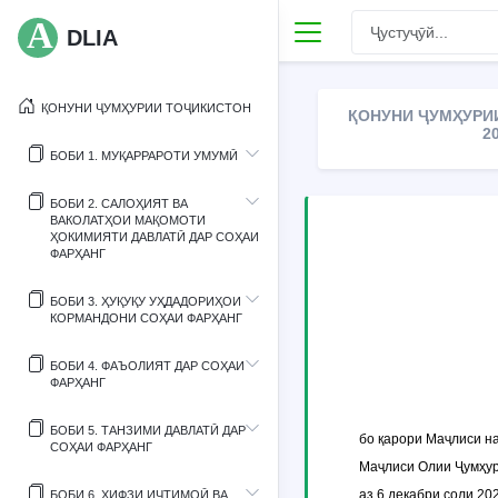
DLIA
ҚОНУНИ ҶУМҲУРИИ ТОҶИКИСТОН
ҚОНУНИ ҶУМҲУРИИ
2
БОБИ 1. МУҚАРРАРОТИ УМУМӢ
БОБИ 2. САЛОҲИЯТ ВА
ВАКОЛАТҲОИ МАҚОМОТИ
ҲОКИМИЯТИ ДАВЛАТӢ ДАР СОҲАИ
ФАРҲАНГ
БОБИ 3. ҲУҚУҚУ УҲДАДОРИҲОИ
КОРМАНДОНИ СОҲАИ ФАРҲАНГ
БОБИ 4. ФАЪОЛИЯТ ДАР СОҲАИ
ФАРҲАНГ
БОБИ 5. ТАНЗИМИ ДАВЛАТӢ ДАР
бо қарори Маҷлиси н
СОҲАИ ФАРҲАНГ
Маҷлиси Олии Ҷумҳур
аз 6 декабри соли 20
БОБИ 6. ҲИФЗИ ИҶТИМОӢ ВА