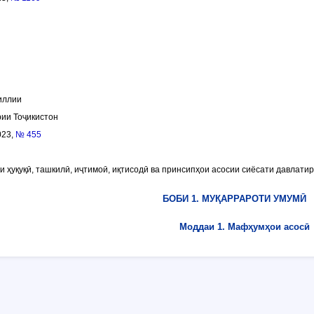
иллии
ии Тоҷикистон
023,
№ 455
и ҳуқуқӣ, ташкилӣ, иҷтимоӣ, иқтисодӣ ва принсипҳои асосии сиёсати давлати
БОБИ 1. МУҚАРРАРОТИ УМУМӢ
Моддаи 1. Мафҳумҳои асосӣ