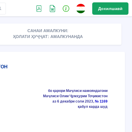
Дохилшавӣ
САНАИ АМАЛКУНИ:
ҲОЛАТИ ҲУҶҶАТ: АМАЛКУНАНДА
ТОН
бо қарори Маҷлиси намояндагони
Маҷлиси Олии Ҷумҳурии Тоҷикистон
аз 6 декабри соли 2023,
№ 1169
қабул карда шуд