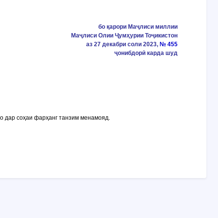
бо қарори Маҷлиси миллии
Маҷлиси Олии Ҷумҳурии Тоҷикистон
аз 27 декабри соли 2023,
№ 455
ҷонибдорӣ карда шуд
ро дар соҳаи фарҳанг танзим менамояд.