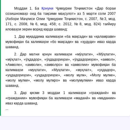
Моддаи 1.
Ба
Қонуни
Ҷумҳурии Тоҷикистон «Дар бораи
созишномаҳо оид ба тақсими маҳсулот» аз 5 марти соли 2007
(Ахбори Маҷлиси Олии Ҷумҳурии Тоҷикистон, с. 2007, №3, мод.
171, с. 2008, №6, мод. 458; с. 2012, №8, мод. 824) тағйиру
иловаҳои зерин ворид карда шаванд:
1. Дар муқаддима калимаҳои «ба мақсади» ва «қаламрави»
мувофиқан ба калимаҳои «бо мақсади» ва «ҳудуди» иваз карда
шаванд.
2. Дар матни қонун калимаҳои «мӯҳлати», «Мӯҳлати»,
«мӯҳлат», «ӯҳдадор», «ӯҳдадориҳои», «ӯҳдадориҳое», «амвол»,
«Амволе», «амволи», «амволро» ва «амволии» мувофиқан ба
калимаҳои «муҳлати», «Муҳлати», «муҳлат», «уҳдадор»,
«уҳдадориҳои», «уҳдадориҳое», «молу мулк», «Молу мулке»,
«молу мулки», «молу мулкро» ва «молумулкии» иваз карда
шаванд.
3. Дар қисми 3 моддаи 1 калимаҳои «гражданӣ» ва
«граждании» мувофиқан ба калимаҳои «маданӣ» ва «мадании»
иваз карда шаванд.
...