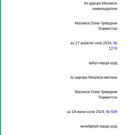
бо қарори Маҷлиси
намояндагони
Маҷлиси Олии Ҷумҳурии
Тоҷикистон
аз 17 апрели соли 2024,
№
1274
қабул карда шуд
бо қарори Маҷлиси миллии
Маҷлиси Олии Ҷумҳурии
Тоҷикистон
аз 19 июни соли 2024,
№ 509
ҷонибдорӣ карда шуд