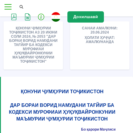
Дохилшавӣ
ҚОНУНИ ҶУМҲУРИИ
САНАИ АМАЛКУНИ:
ТОҶИКИСТОН АЗ 20 ИЮНИ
20.06.2024
СОЛИ 2024, № 2053 "ДАР
ҲОЛАТИ ҲУҶҶАТ:
БОРАИ ВОРИД НАМУДАНИ
АМАЛКУНАНДА
ТАҒЙИР БА КОДЕКСИ
МУРОФИАИ
ҲУҚУҚВАЙРОНКУНИИ
МАЪМУРИИ ҶУМҲУРИИ
ТОҶИКИСТОН"
ҚОНУНИ ҶУМҲУРИИ ТОҶИКИСТОН
ДАР БОРАИ ВОРИД НАМУДАНИ ТАҒЙИР БА
КОДЕКСИ МУРОФИАИ ҲУҚУҚВАЙРОНКУНИИ
МАЪМУРИИ ҶУМҲУРИИ ТОҶИКИСТОН
Бо қарори Маҷлиси