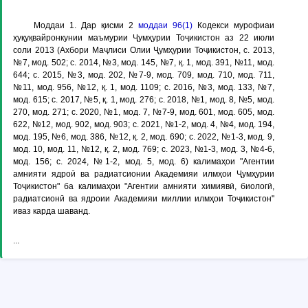
Моддаи 1
. Дар қисми 2
моддаи 96(1)
Кодекси мурофиаи
ҳуқуқвайронкунии маъмурии Ҷумҳурии Тоҷикистон аз 22 июли
соли 2013 (Ахбори Маҷлиси Олии Ҷумҳурии Тоҷикистон, с. 2013,
№7, мод. 502; с. 2014, №3, мод. 145, №7, қ. 1, мод. 391, №11, мод.
644; с. 2015, №3, мод. 202, №7-9, мод. 709, мод. 710, мод. 711,
№11, мод. 956, №12, қ. 1, мод. 1109; с. 2016, №3, мод. 133, №7,
мод. 615; с. 2017, №5, қ. 1, мод. 276; с. 2018, №1, мод. 8, №5, мод.
270, мод. 271; с. 2020, №1, мод. 7, №7-9, мод. 601, мод. 605, мод.
622, №12, мод. 902, мод. 903; с. 2021, №1-2, мод. 4, №4, мод. 194,
мод. 195, №6, мод. 386, №12, қ. 2, мод. 690; с. 2022, №1-3, мод. 9,
мод. 10, мод. 11, №12, қ. 2, мод. 769; с. 2023, №1-3, мод. 3, №4-6,
мод. 156; с. 2024, №1-2, мод. 5, мод. 6) калимаҳои "Агентии
амнияти ядроӣ ва радиатсионии Академияи илмҳои Ҷумҳурии
Тоҷикистон" ба калимаҳои "Агентии амнияти химиявӣ, биологӣ,
радиатсионӣ ва ядроии Академияи миллии илмҳои Тоҷикистон"
иваз карда шаванд.
...