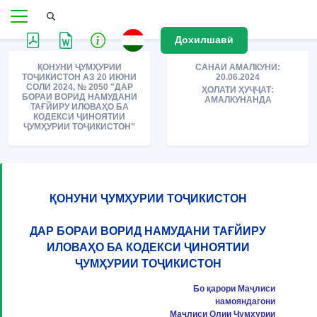
Дохилшавӣ
ҚОНУНИ ҶУМҲУРИИ
САНАИ АМАЛКУНИ:
ТОҶИКИСТОН АЗ 20 ИЮНИ
20.06.2024
СОЛИ 2024, № 2050 "ДАР
ҲОЛАТИ ҲУҶҶАТ:
БОРАИ ВОРИД НАМУДАНИ
АМАЛКУНАНДА
ТАҒЙИРУ ИЛОВАҲО БА
КОДЕКСИ ҶИНОЯТИИ
ҶУМҲУРИИ ТОҶИКИСТОН"
ҚОНУНИ ҶУМҲУРИИ ТОҶИКИСТОН
ДАР БОРАИ ВОРИД НАМУДАНИ ТАҒЙИРУ
ИЛОВАҲО БА КОДЕКСИ ҶИНОЯТИИ
ҶУМҲУРИИ ТОҶИКИСТОН
Бо қарори Маҷлиси
намояндагони
Маҷлиси Олии Ҷумҳурии