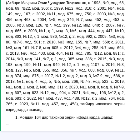
(Ахбори Маҷлиси Олии Ҷумҳурии Тоҷикистон, с. 1998, №9, мод. 68,
мод. 69, №22, мод. 306; с. 1999, №12, мод. 316; с. 2001, №4, мод.
149, мод. 167; с. 2002, №11, мод. 675, мод. 750; с. 2003, №8, мод.
456, мод. 468; с. 2004, №5, мод. 346, №7, мод. 452, мод. 453; с.
2005, №3, мод. 126, №7, мод. 399, №12, мод. 640; с. 2007, №7,
мод. 665; с. 2008, №1, қ. 1, мод. 3, №6, мод. 444, мод. 447, №10,
мод. 803, №12, қ. 1, мод. 986, №12, қ. 2, мод. 992; с. 2009, №3, мод.
80, №7-8, мод. 501; с. 2010, №3, мод. 155, №7, мод. 550; с. 2011,
№3, мод. 161, №7-8, мод. 605; с. 2012, №4, мод. 258, №7, мод. 694;
с. 2013, №6, мод. 403, мод. 404, №11, мод. 785, №12, мод. 881; с.
2014, №3, мод. 141, №7, қ. 1, мод. 385, мод. 386; с. 2015, №3, мод.
198, мод. 199, №11, мод. 949, №12, қ. 1, мод. 1107; с. 2016, №3,
мод. 127, №5, мод. 355, мод. 356, №7, мод. 608, мод. 609, №11,
мод. 874, мод. 875; с. 2017, №1-2, мод. 2, мод. 3, №7-9, мод. 586; с.
2018, №1, мод. 4, мод. 5, №5, мод. 266, №7-8, мод. 522; с. 2019,
№1, мод. 1, мод. 2, №6, мод. 311; с. 2020, №1, мод. 8, мод. 9, №7-9,
мод. 607, мод. 623, №12, мод. 904; с. 2021, №4, мод. 196, №12, қ. 2,
мод. 683; с. 2022, №7, мод. 437, мод. 438, №12, қ. 2, мод. 764, мод.
765; с. 2023, №11, мод. 457, мод. 458), тағйиру иловаҳои зерин
ворид карда шаванд:
1. Моддаи 164 дар таҳрири зерин ифода карда шавад:
...