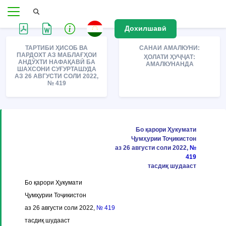
Дохилшавӣ
ТАРТИБИ ҲИСОБ ВА
САНАИ АМАЛКУНИ:
ПАРДОХТ АЗ МАБЛАҒҲОИ
ҲОЛАТИ ҲУҶҶАТ:
АНДӮХТИ НАФАҚАВӢ БА
АМАЛКУНАНДА
ШАХСОНИ СУҒУРТАШУДА
АЗ 26 АВГУСТИ СОЛИ 2022,
№ 419
Бо қарори Ҳукумати
Ҷумҳурии Тоҷикистон
аз 26 августи соли 2022,
№
419
тасдиқ шудааст
Бо қарори Ҳукумати
Ҷумҳурии Тоҷикистон
аз 26 августи соли 2022,
№ 419
тасдиқ шудааст