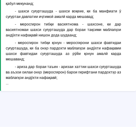
қабул мекунанд;
-
шахси суғурташуда
- шахси воқеие, ки ба манфиати ӯ
суғуртаи давлатии иҷтимоӣ амалӣ карда мешавад;
-
меросгирон тибқи васиятнома
- шахсоне, ки дар
васиятномаи шахси суғурташуда дар бораи тақсими маблағҳои
андӯхти нафақавӣ нишон дода шудаанд;
-
меросгирон тибқи қонун
- меросгирони шахси фавтидаи
суғурташуда, ки ба онҳо пардохти маблағҳои андӯхти нафақавии
шахси фавтидаи суғурташуда аз рӯйи қонун амалӣ карда
мешаванд;
-
ариза дар бораи таъин
- аризаи хаттии шахси суғурташуда
ва аъзои оилаи онҳо (меросгирон) барои гирифтани пардохтҳо аз
маблағҳои андӯхти нафақавӣ;
...
© Copyright ADLIA. Министерство юстиции Республики Таджикистан,