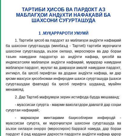
ТАРТИБИ ҲИСОБ ВА ПАРДОХТ АЗ
МАБЛАҒҲОИ АНДӯХТИ НАФАҚАВӢ БА
ШАХСОНИ СУҒУРТАШУДА
1 .МУҚАРРАРОТИ УМУМӢ
1. Тартиби ҳисоб ва пардохт аз маблағҳои андӯхти нафақавӣ
ба шахсони суғурташуда (минбаъд -
Тартиб
) тартиби муроҷиати
шахсони суғурташуда, аъзои оилаҳо, меросгирон ва дар бораи
таъин намудани пардохтҳо аз андӯхти нафақа, ҳисобӣ ва
индексатсияи маблағҳои андӯхти нафақавӣ, муқаррар намудани
маблағҳои пардохт, муҳлат ва давраҳои амалӣ намудани пардохт,
интиқол, ба ҳисоб гирифтан ва додани андӯхти нафақа, ки дар
қисми махсуси ҳисобномаи инфиродии шахси суғурташуда (шахси
суғурташудаи фавтида) ба ҳисоб гирифта шудаанд, муайян
менамояд.
2. Дар Тартиб мафҳумҳои зерин истифода бурда мешаванд:
-
муассисаи суғурта
- мақоми ваколатдори давлатӣ дар соҳаи
суғуртаи нафақавӣ;
-
марказҳои минтақавии баҳисобгирии инфиродӣ
-
муассисаи суғурта, ки муроҷиатҳои шахсони суғурташуда ва
аъзои оилаҳои онҳоро (меросгирон) баррасӣ намуда, дар бораи
пардохт ё рад кардани дархости пардохти андӯхти нафақа қарор