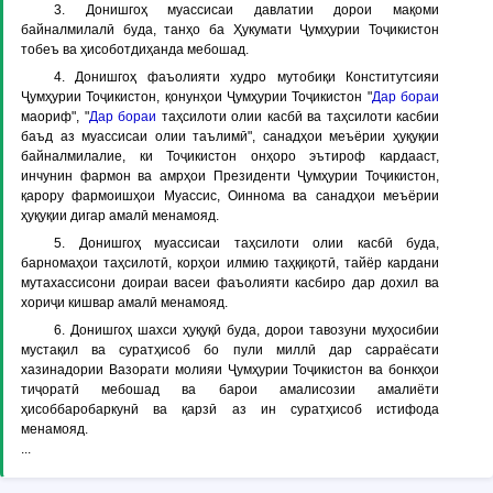
3. Донишгоҳ муассисаи давлатии дорои мақоми
байналмилалӣ буда, танҳо ба Ҳукумати Ҷумҳурии Тоҷикистон
тобеъ ва ҳисоботдиҳанда мебошад.
4. Донишгоҳ фаъолияти худро мутобиқи Конститутсияи
Ҷумҳурии Тоҷикистон, қонунҳои Ҷумҳурии Тоҷикистон "
Дар бораи
маориф", "
Дар бораи
таҳсилоти олии касбӣ ва таҳсилоти касбии
баъд аз муассисаи олии таълимӣ", санадҳои меъёрии ҳуқуқии
байналмилалие, ки Тоҷикистон онҳоро эътироф кардааст,
инчунин фармон ва амрҳои Президенти Ҷумҳурии Тоҷикистон,
қарору фармоишҳои Муассис, Оиннома ва санадҳои меъёрии
ҳуқуқии дигар амалӣ менамояд.
5. Донишгоҳ муассисаи таҳсилоти олии касбӣ буда,
барномаҳои таҳсилотӣ, корҳои илмию таҳқиқотӣ, тайёр кардани
мутахассисони доираи васеи фаъолияти касбиро дар дохил ва
хориҷи кишвар амалӣ менамояд.
6. Донишгоҳ шахси ҳуқуқӣ буда, дорои тавозуни муҳосибии
мустақил ва суратҳисоб бо пули миллӣ дар сарраёсати
хазинадории Вазорати молияи Ҷумҳурии Тоҷикистон ва бонкҳои
тиҷоратӣ мебошад ва барои амалисозии амалиёти
ҳисоббаробаркунӣ ва қарзӣ аз ин суратҳисоб истифода
менамояд.
...