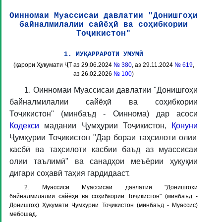
Оинномаи Муассисаи давлатии "Донишгоҳи
байналмилалии сайёҳӣ ва соҳибкории
Тоҷикистон"
1. МУҚАРРАРОТИ УМУМӢ
(қарори Ҳукумати ҶТ аз 29.06.2024
№ 380
, аз 29.11.2024
№ 619
,
аз 26.02.2026
№ 100
)
1. Оинномаи Муассисаи давлатии "Донишгоҳи
байналмилалии сайёҳӣ ва соҳибкории
Тоҷикистон" (минбаъд -
Оиннома
) дар асоси
Кодекси
мадании Ҷумҳурии Тоҷикистон,
Қонуни
Ҷумҳурии Тоҷикистон "Дар бораи таҳсилоти олии
касбӣ ва таҳсилоти касбии баъд аз муассисаи
олии таълимӣ" ва санадҳои меъёрии ҳуқуқии
дигари соҳавӣ таҳия гардидааст.
2. Муассиси Муассисаи давлатии "Донишгоҳи
байналмилалии сайёҳӣ ва соҳибкории Тоҷикистон" (минбаъд -
Донишгоҳ
) Ҳукумати Ҷумҳурии Тоҷикистон (минбаъд -
Муассис
)
мебошад.