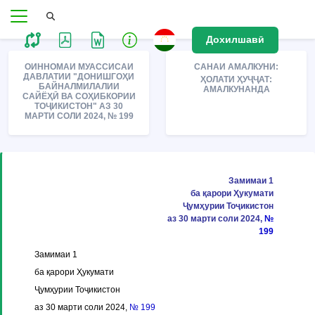
Дохилшавӣ
ОИННОМАИ МУАССИСАИ
САНАИ АМАЛКУНИ:
ДАВЛАТИИ "ДОНИШГОҲИ
ҲОЛАТИ ҲУҶҶАТ:
БАЙНАЛМИЛАЛИИ
АМАЛКУНАНДА
САЙЁҲӢ ВА СОҲИБКОРИИ
ТОҶИКИСТОН" АЗ 30
МАРТИ СОЛИ 2024, № 199
Замимаи 1
ба қарори Ҳукумати
Ҷумҳурии Тоҷикистон
аз 30 марти соли 2024,
№
199
Замимаи 1
ба қарори Ҳукумати
Ҷумҳурии Тоҷикистон
аз 30 марти соли 2024,
№ 199