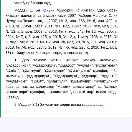
ҷонибдорӣ карда шуд
Моддаи 1.
Ба
Қонуни
Ҷумҳурии Тоҷикистон "Дар бораи
хизмати давлатӣ" аз 5 марти соли 2007 (Ахбори Маҷлиси Олии
Ҷумҳурии Тоҷикистон, с. 2007, № 3, мод. 166, № 6, мод. 429; с.
2010, № 3, мод. 158; с. 2011, № 6, мод. 452; с. 2012, № 8, мод. 834,
№ 12, қ. 1, мод. 1008; с. 2013, № 7, мод. 542, № 12, мод. 905; с.
2014, № 7, қ. 2, мод. 425; с. 2015, № 12, қ. 1, мод. 1106; с. 2016, №
3, мод. 156; с. 2017, № 1-2, мод. 28, мод. 29, № 5, қ. 1, мод. 290; с.
2018, № 7-8, мод. 526; с. 2019, № 4-5, мод. 225; с. 2020, № 1, мод.
18) тағйиру иловаҳои зерин ворид карда шаванд:
1. Дар тамоми матни Қонуни мазкур калимаҳои
"ӯҳдадориҳои", "ӯҳдадориҳои", "ӯҳдадор", "мӯҳлати", "мӯҳлатноки",
"сӯҳбат", "кӯмакпулӣ", "кӯмакпулии", "кӯмакпулиҳо" мувофиқан ба
калимаҳои "уҳдадориҳои", "Уҳдадориҳои", "уҳдадор", "муҳлати",
"муҳлатноки", "суҳбат", "кумакпулӣ", "кумакпулии", "кумакпулиҳо"
иваз ва пас аз калимаҳои "Мақоми ваколатдори" ва "мақоми
ваколатдори" мувофиқан калимаҳои "давлатӣ дар" илова карда
шаванд.
2. Моддаи 8(1) бо мазмуни зерин илова карда шавад:
...