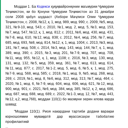
Моддаи 1
. Ба
Кодекси
ҳуқуқвайронкунии маъмурии Ҷумҳурии
Тоҷикистон, ки бо Қонуни Ҷумҳурии Тоҷикистон аз 31 декабри
соли 2008 қабул шудааст (Ахбори Маҷлиси Олии Ҷумҳурии
Тоҷикистон, с. 2008, №12, қ. 1, мод. 989, мод. 990; с. 2009, №5, мод.
321, №9-10, мод. 543; с. 2010, №1, мод. 2, мод. 5, №3, мод. 153,
№7, мод. 547, №12, қ. 1, мод. 812; с. 2011, №6, мод. 430, мод. 431,
№7-8, мод. 610, №12, мод. 838; с. 2012, №4, мод. 256, №7, мод.
685, мод. 693, №8, мод. 814, №12, қ. 1, мод. 1004; с. 2013, №3, мод.
181, №7, мод. 508; с. 2014, №3, мод. 143, мод. 144, №7, қ. 1, мод.
389, мод. 390; с. 2015, №3, мод. 201, №7-9, мод. 707, мод. 708,
№11, мод. 955, №12, қ. 1, мод. 1108; с. 2016, №3, мод. 130, мод.
131, мод. 132, №5, мод. 359, мод. 361, №7, мод. 613, мод. 614,
№11, мод. 877; с. 2017, №1-2, мод. 5, мод. 6, №5, қ. 1, мод. 275,
№7-9, мод. 568, мод. 585; с. 2018, №1, мод. 9, №5, мод. 268, мод.
269; с. 2019, №1, мод. 8, №6, мод. 312, мод. 313, №7, мод. 464; с.
2020, №1, мод. 6, №7-9, мод. 604, мод. 606, мод. 621, №12, мод.
900, мод. 901; с. 2021, №6, мод. 384, мод. 385, №12, қ. 2, мод. 686,
мод. 687, мод. 688, мод. 689; с. 2022, №1-3, мод. 12, №7, мод. 443,
№12, қ.2, мод.768), моддаи 110(1) бо мазмуни зерин илова карда
шавад:
"Моддаи 110(1). Риоя накардани тартиби додани варақаи
корношоямии муваққатӣ дар муассисаҳои табобатию
профилактикӣ
...