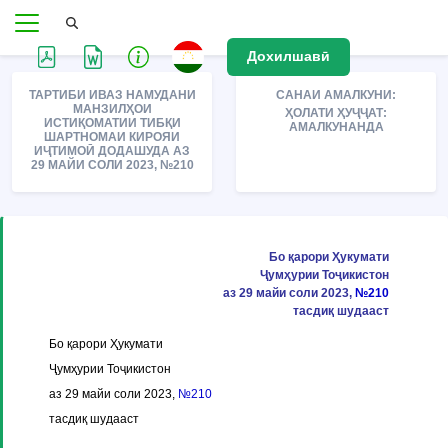
Дохилшавӣ
ТАРТИБИ ИВАЗ НАМУДАНИ
САНАИ АМАЛКУНИ:
МАНЗИЛҲОИ
ҲОЛАТИ ҲУҶҶАТ:
ИСТИҚОМАТИИ ТИБҚИ
АМАЛКУНАНДА
ШАРТНОМАИ КИРОЯИ
ИҶТИМОӢ ДОДАШУДА АЗ
29 МАЙИ СОЛИ 2023, №210
Бо қарори Ҳукумати
Ҷумҳурии Тоҷикистон
аз 29 майи соли 2023,
№210
тасдиқ шудааст
Бо қарори Ҳукумати
Ҷумҳурии Тоҷикистон
аз 29 майи соли 2023,
№210
тасдиқ шудааст