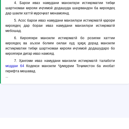
4. Барои иваз намудани манзилҳои истиқоматии тибқи
шартномаи кирояи иҷтимоӣ додашуда шаҳрвандон ба кироядеҳ
дар шакли хаттӣ муроҷиат менамоянд.
5. Асос барои иваз намудани манзилҳои истиқоматӣ қарори
кироядеҳ дар бораи иваз намудани манзилҳои истиқоматӣ
мебошад.
6. Кироягири манзили истиқоматӣ бо розигии хаттии
кироядеҳ ва аъзои болиғи оилаи худ ҳуқуқ дорад манзили
истиқоматии тибқи шартномаи кирояи иҷтимоӣ додашударо бо
кироягири дигар иваз намояд.
7. Ҳангоми иваз намудани манзили истиқоматӣ талаботи
моддаи 64
Кодекси манзили Ҷумҳурии Тоҷикистон ба инобат
гирифта мешавад.
...
© Copyright ADLIA. Министерство юстиции Республики Таджикистан,