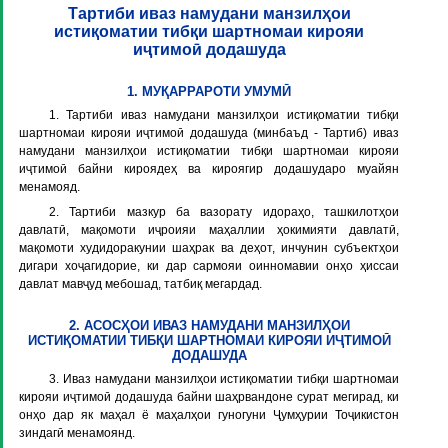
Тартиби иваз намудани манзилҳои
истиқоматии тибқи шартномаи кирояи
иҷтимоӣ додашуда
1. МУҚАРРАРОТИ УМУМӢ
1. Тартиби иваз намудани манзилҳои истиқоматии тибқи
шартномаи кирояи иҷтимоӣ додашуда (минбаъд - Тартиб) иваз
намудани манзилҳои истиқоматии тибқи шартномаи кирояи
иҷтимоӣ байни кироядеҳ ва кироягир додашударо муайян
менамояд.
2. Тартиби мазкур ба вазорату идораҳо, ташкилотҳои
давлатӣ, мақомоти иҷроияи маҳаллии ҳокимияти давлатӣ,
мақомоти худидоракунии шаҳрак ва деҳот, инчунин субъектҳои
дигари хоҷагидорие, ки дар сармояи оинномавии онҳо ҳиссаи
давлат мавҷуд мебошад, татбиқ мегардад.
2. АСОСҲОИ ИВАЗ НАМУДАНИ МАНЗИЛҲОИ
ИСТИҚОМАТИИ ТИБҚИ ШАРТНОМАИ КИРОЯИ ИҶТИМОӢ
ДОДАШУДА
3. Иваз намудани манзилҳои истиқоматии тибқи шартномаи
кирояи иҷтимоӣ додашуда байни шаҳрвандоне сурат мегирад, ки
онҳо дар як маҳал ё маҳалҳои гуногуни Ҷумҳурии Тоҷикистон
зиндагӣ менамоянд.