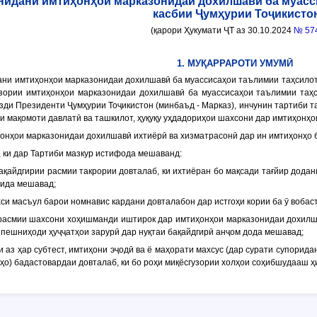
нидани имтиҳонҳои марказонидаи дохилшавӣ ба муасс
касбии Ҷумҳурии Тоҷикисто
(қарори Ҳукумати ҶТ аз 30.10.2024
№ 57
1. МУҚАРРАРОТИ УМУМӢ
дани имтиҳонҳои марказонидаи дохилшавӣ ба муассисаҳои таълимии таҳсилот
узории имтиҳонҳои марказонидаи дохилшавӣ ба муассисаҳои таълимии таҳс
зди Президенти Ҷумҳурии Тоҷикистон (минбаъд -
Марказ
), инчунин тартиби 
и мақомоти давлатӣ ва ташкилот, ҳуқуқу уҳдадориҳои шахсони дар имтиҳонҳ
ҳонҳои марказонидаи дохилшавӣ ихтиёрӣ ва хизматрасонӣ дар ин имтиҳонҳо 
, ки дар Тартиби мазкур истифода мешаванд:
ақайдгирии расмии такрории довталаб, ки ихтиёран бо мақсади тағйир дода
нида мешавад;
си масъул барои номнавис кардани довталабон дар истгоҳи кории ба ӯ вобаст
расмии шахсони хоҳишманди иштирок дар имтиҳонҳои марказонидаи дохилш
о пешниҳоди ҳуҷҷатҳои зарурӣ дар нуқтаи бақайдгирӣ анҷом дода мешавад;
и аз ҳар субтест, имтиҳони эҷодӣ ва ё маҳорати махсус (дар сурати супорида
ҳо) бадастовардаи довталаб, ки бо роҳи миқёсгузории холҳои соҳибшудааш ҳ