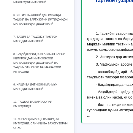
Тартиби гузаро
МАРКАЗҲОИ ИМТИҲОНӢ
6. ИТТИЛОЪРАСОНӢ ДАР РАВАНДИ
ТАШКИЛ ВА БАРГУЗОРИИ ИМТИҲОНҲОИ
МАРКАЗОНИДАИ ДОХИЛШАВӢ
1. Тартиби гузарони
7. ТАҲИЯ ВА ТАШХИСУ ТАҚРИЗИ
қоидаҳои ташкил ва барг
МАВОДДИ ИМТИҲОНӢ
Маркази миллии тестии на
озмун, ҳамкорию вазифаҳо
8. БАҚАЙДГИРИИ ДОВТАЛАБОН БАРОИ
2. Иштирок дар имти
ИШТИРОК ДАР ИМТИҲОНҲОИ
МАРКАЗОНИДАИ ДОХИЛШАВӢ ВА
3. Мафҳумҳои асосие
ТАҚСИМОТИ ОНҲО БА МАРКАЗҲОИ
-
азнавбақайдгирӣ
- б
ИМТИҲОНӢ
тақсимоти такрорӣ гузаро
-
бақайдгиранда
- шах
9. НАШР ВА ИНТИҚОЛИ МАҶМУИ
МАВОДДИ ИМТИҲОНӢ
-
бақайдгирӣ
- қайди 
миёна ва олии касбӣ, ки б
10. ТАШКИЛ ВА БАРГУЗОРИИ
-
бал
- натиҷаи ниҳои
ИМТИҲОНҲО
супоридани чунин имтиҳон
...
11. КОРКАРДИ МАВОД ВА КОРҲОИ
ИМТИҲОНӢ, САНҶИШ ВА БАҲОГУЗОРИИ
ОНҲО