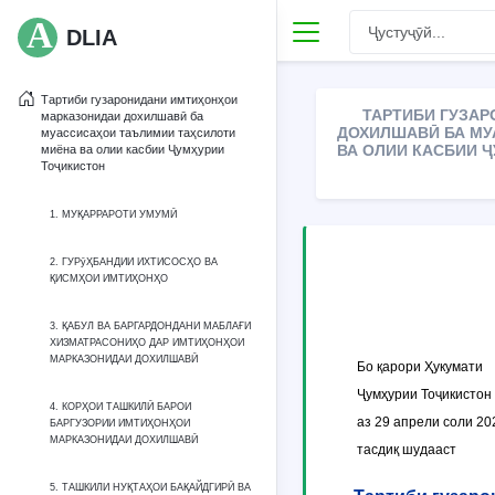
DLIA
Тартиби гузаронидани имтиҳонҳои
ТАРТИБИ ГУЗА
марказонидаи дохилшавӣ ба
ДОХИЛШАВӢ БА МУ
муассисаҳои таълимии таҳсилоти
ВА ОЛИИ КАСБИИ Ҷ
миёна ва олии касбии Ҷумҳурии
Тоҷикистон
1. МУҚАРРАРОТИ УМУМӢ
2. ГУРӯҲБАНДИИ ИХТИСОСҲО ВА
ҚИСМҲОИ ИМТИҲОНҲО
3. ҚАБУЛ ВА БАРГАРДОНДАНИ МАБЛАҒИ
ХИЗМАТРАСОНИҲО ДАР ИМТИҲОНҲОИ
МАРКАЗОНИДАИ ДОХИЛШАВӢ
Бо қарори Ҳукумати
Ҷумҳурии Тоҷикистон
4. КОРҲОИ ТАШКИЛӢ БАРОИ
аз 29 апрели соли 20
БАРГУЗОРИИ ИМТИҲОНҲОИ
МАРКАЗОНИДАИ ДОХИЛШАВӢ
тасдиқ шудааст
5. ТАШКИЛИ НУҚТАҲОИ БАҚАЙДГИРӢ ВА