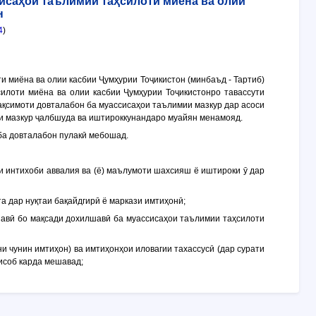
исаҳои таълимии таҳсилоти миёна ва олии
н
4
)
и миёна ва олии касбии Ҷумҳурии Тоҷикистон (минбаъд -
Тартиб
)
илоти миёна ва олии касбии Ҷумҳурии Тоҷикистонро тавассути
тақсимоти довталабон ба муассисаҳои таълимии мазкур дар асоси
ои мазкур ҷалбшуда ва иштироккунандаро муайян менамояд.
ба довталабон пулакӣ мебошад.
ни интихоби аввалия ва (ё) маълумоти шахсияш ё иштироки ӯ дар
а дар нуқтаи бақайдгирӣ ё маркази имтиҳонӣ;
авӣ бо мақсади дохилшавӣ ба муассисаҳои таълимии таҳсилоти
ни чунин имтиҳон) ва имтиҳонҳои иловагии тахассусӣ (дар сурати
исоб карда мешавад;