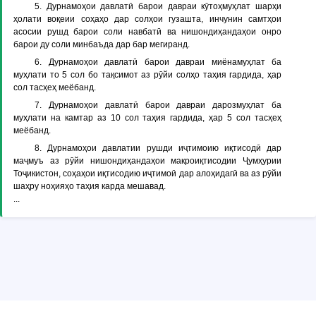
5. Дурнамоҳои давлатӣ барои давраи кӯтоҳмуҳлат шарҳи
ҳолати воқеии соҳаҳо дар солҳои гузашта, инчунин самтҳои
асосии рушд барои соли навбатӣ ва нишондиҳандаҳои онро
барои ду соли минбаъда дар бар мегиранд.
6. Дурнамоҳои давлатӣ барои давраи миёнамуҳлат ба
муҳлати то 5 сол бо тақсимот аз рӯйи солҳо таҳия гардида, ҳар
сол тасҳеҳ меёбанд.
7. Дурнамоҳои давлатӣ барои давраи дарозмуҳлат ба
муҳлати на камтар аз 10 сол таҳия гардида, ҳар 5 сол тасҳеҳ
меёбанд.
8. Дурнамоҳои давлатии рушди иҷтимоию иқтисодӣ дар
маҷмуъ аз рӯйи нишондиҳандаҳои макроиқтисодии Ҷумҳурии
Тоҷикистон, соҳаҳои иқтисодию иҷтимоӣ дар алоҳидагӣ ва аз рӯйи
шаҳру ноҳияҳо таҳия карда мешавад.
...