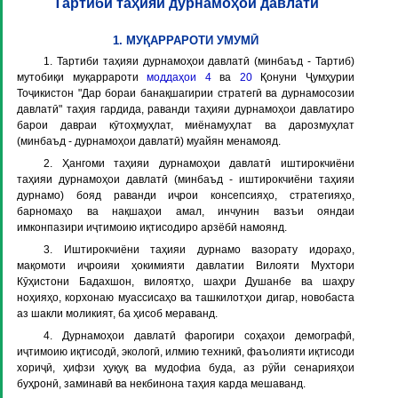
Тартиби таҳияи дурнамоҳои давлатӣ
1. МУҚАРРАРОТИ УМУМӢ
1. Тартиби таҳияи дурнамоҳои давлатӣ (минбаъд -
Тартиб
)
мутобиқи муқаррароти
моддаҳои 4
ва
20
Қонуни Ҷумҳурии
Тоҷикистон "Дар бораи банақшагирии стратегӣ ва дурнамосозии
давлатӣ" таҳия гардида, раванди таҳияи дурнамоҳои давлатиро
барои давраи кӯтоҳмуҳлат, миёнамуҳлат ва дарозмуҳлат
(минбаъд -
дурнамоҳои давлатӣ
) муайян менамояд.
2. Ҳангоми таҳияи дурнамоҳои давлатӣ иштирокчиёни
таҳияи дурнамоҳои давлатӣ (минбаъд -
иштирокчиёни таҳияи
дурнамо
) бояд раванди иҷрои консепсияҳо, стратегияҳо,
барномаҳо ва нақшаҳои амал, инчунин вазъи ояндаи
имконпазири иҷтимоию иқтисодиро арзёбӣ намоянд.
3. Иштирокчиёни таҳияи дурнамо вазорату идораҳо,
мақомоти иҷроияи ҳокимияти давлатии Вилояти Мухтори
Кӯҳистони Бадахшон, вилоятҳо, шаҳри Душанбе ва шаҳру
ноҳияҳо, корхонаю муассисаҳо ва ташкилотҳои дигар, новобаста
аз шакли моликият, ба ҳисоб мераванд.
4. Дурнамоҳои давлатӣ фарогири соҳаҳои демографӣ,
иҷтимоию иқтисодӣ, экологӣ, илмию техникӣ, фаъолияти иқтисоди
хориҷӣ, ҳифзи ҳуқуқ ва мудофиа буда, аз рӯйи сенарияҳои
буҳронӣ, заминавӣ ва некбинона таҳия карда мешаванд.