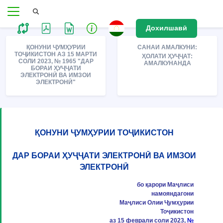
Дохилшавӣ
ҚОНУНИ ҶУМҲУРИИ
САНАИ АМАЛКУНИ:
ТОҶИКИСТОН АЗ 15 МАРТИ
ҲОЛАТИ ҲУҶҶАТ:
СОЛИ 2023, № 1965 "ДАР
АМАЛКУНАНДА
БОРАИ ҲУҶҶАТИ
ЭЛЕКТРОНӢ ВА ИМЗОИ
ЭЛЕКТРОНӢ"
ҚОНУНИ ҶУМҲУРИИ ТОҶИКИСТОН
ДАР БОРАИ ҲУҶҶАТИ ЭЛЕКТРОНӢ ВА ИМЗОИ
ЭЛЕКТРОНӢ
бо қарори Маҷлиси
намояндагони
Маҷлиси Олии Ҷумҳурии
Тоҷикистон
аз 15 феврали соли 2023,
№