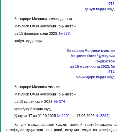
973
қабул карда шуд
бо қарори Маҷлиси намояндагони
Маҷлиси Олии Ҷумҳурии Тоҷикистон
аз 15 феврали соли 2023,
№ 973
қабул карда шуд
бо қарори Маҷлиси миллии
Маҷлиси Олии Ҷумҳурии
Тоҷикистон
аз 15 марти соли 2023,
№
374
ҷонибдорӣ карда шуд
бо қарори Маҷлиси миллии
Маҷлиси Олии Ҷумҳурии Тоҷикистон
аз 15 марти соли 2023,
№ 374
ҷонибдорӣ карда шуд
(Қонуни ҶТ аз 01.10.2025
№ 2201
, аз 17.06.2026
№ 2298
)
Қонуни мазкур асосҳои ҳуқуқӣ, ташкилӣ, тартиби гардиш ва
истифодаи ҳуҷҷатҳои электронӣ, инчунин омода ва истифодаи