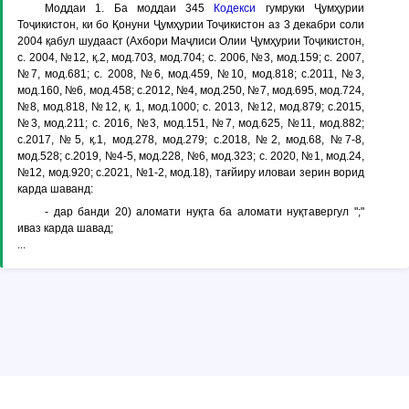
Моддаи 1
. Ба моддаи 345
Кодекси
гумруки Ҷумҳурии
Тоҷикистон, ки бо Қонуни Ҷумҳурии Тоҷикистон аз 3 декабри соли
2004 қабул шудааст (Ахбори Маҷлиси Олии Ҷумҳурии Тоҷикистон,
с. 2004, №12, қ.2, мод.703, мод.704; с. 2006, №3, мод.159; с. 2007,
№7, мод.681; с. 2008, №6, мод.459, №10, мод.818; с.2011, №3,
мод.160, №6, мод.458; с.2012, №4, мод.250, №7, мод.695, мод.724,
№8, мод.818, №12, қ. 1, мод.1000; с. 2013, №12, мод.879; с.2015,
№3, мод.211; с. 2016, №3, мод.151, №7, мод.625, №11, мод.882;
с.2017, №5, қ.1, мод.278, мод.279; с.2018, №2, мод.68, №7-8,
мод.528; с.2019, №4-5, мод.228, №6, мод.323; с. 2020, №1, мод.24,
№12, мод.920; с.2021, №1-2, мод.18), тағйиру иловаи зерин ворид
карда шаванд:
- дар банди 20) аломати нуқта ба аломати нуқтавергул ";"
иваз карда шавад;
...
© Copyright ADLIA. Министерство юстиции Республики Таджикистан,