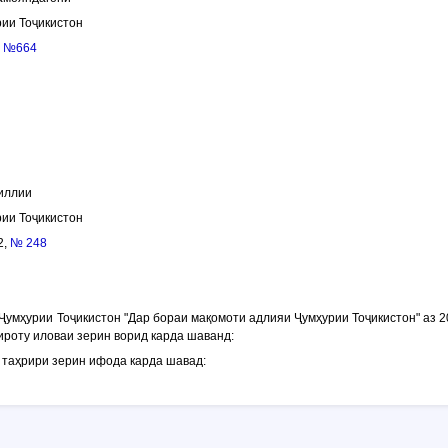
ии Тоҷикистон
,
№664
иллии
ии Тоҷикистон
2,
№ 248
Ҷумҳурии Тоҷикистон "Дар бораи мақомоти адлияи Ҷумҳурии Тоҷикистон" аз 2
ғйироту иловаи зерин ворид карда шаванд:
 таҳрири зерин ифода карда шавад: