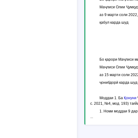
Маҷлиси Олии Ҷумҳур
аз 9 марти соли 2022
қабул карда шуд
Бо қарори Маҷлиси м
Маҷлиси Олии Ҷумҳур
аз 15 марти соли 202
ҷонибдорӣ карда шуд
Моддаи 1
. Ба
Қонуни
с. 2021, №4, мод. 193) та
1. Номи моддаи 9 дар
...