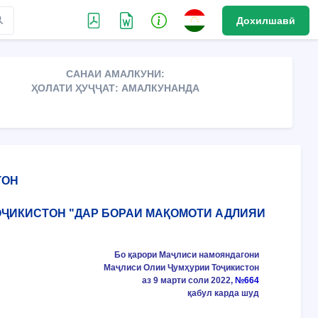
Дохилшавӣ
САНАИ АМАЛКУНИ:
ҲОЛАТИ ҲУҶҶАТ: АМАЛКУНАНДА
ТОН
ТОҶИКИСТОН "ДАР БОРАИ МАҚОМОТИ АДЛИЯИ
Бо қарори Маҷлиси намояндагони
Маҷлиси Олии Ҷумҳурии Тоҷикистон
аз 9 марти соли 2022,
№664
қабул карда шуд