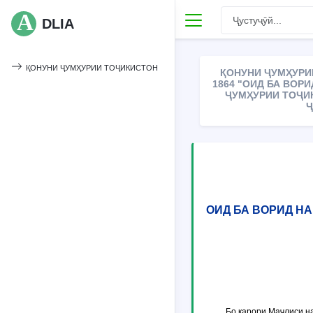
DLIA
ҚОНУНИ ҶУМҲУРИИ ТОҶИКИСТОН
ҚОНУНИ ҶУМҲУРИИ
1864 "ОИД БА ВОР
ҶУМҲУРИИ ТОҶИ
Ҷ
ОИД БА ВОРИД Н
Бо қарори Маҷлиси н