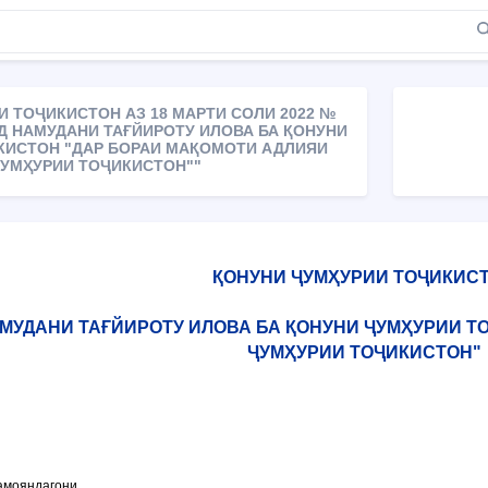
 ТОҶИКИСТОН АЗ 18 МАРТИ СОЛИ 2022 №
ИД НАМУДАНИ ТАҒЙИРОТУ ИЛОВА БА ҚОНУНИ
КИСТОН "ДАР БОРАИ МАҚОМОТИ АДЛИЯИ
УМҲУРИИ ТОҶИКИСТОН""
ҚОНУНИ ҶУМҲУРИИ ТОҶИКИС
АМУДАНИ ТАҒЙИРОТУ ИЛОВА БА ҚОНУНИ ҶУМҲУРИИ 
ҶУМҲУРИИ ТОҶИКИСТОН"
амояндагони