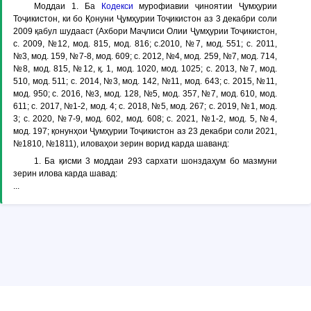
Моддаи 1
. Ба
Кодекси
мурофиавии ҷиноятии Ҷумҳурии
Тоҷикистон, ки бо Қонуни Ҷумҳурии Тоҷикистон аз 3 декабри соли
2009 қабул шудааст (Ахбори Маҷлиси Олии Ҷумҳурии Тоҷикистон,
с. 2009, №12, мод. 815, мод. 816; с.2010, №7, мод. 551; с. 2011,
№3, мод. 159, №7-8, мод. 609; с. 2012, №4, мод. 259, №7, мод. 714,
№8, мод. 815, №12, қ. 1, мод. 1020, мод. 1025; с. 2013, №7, мод.
510, мод. 511; с. 2014, №3, мод. 142, №11, мод. 643; с. 2015, №11,
мод. 950; с. 2016, №3, мод. 128, №5, мод. 357, №7, мод. 610, мод.
611; с. 2017, №1-2, мод. 4; с. 2018, №5, мод. 267; с. 2019, №1, мод.
3; с. 2020, №7-9, мод. 602, мод. 608; с. 2021, №1-2, мод. 5, №4,
мод. 197; қонунҳои Ҷумҳурии Тоҷикистон аз 23 декабри соли 2021,
№1810, №1811), иловаҳои зерин ворид карда шаванд:
1. Ба қисми 3 моддаи 293 сархати шонздаҳум бо мазмуни
зерин илова карда шавад:
...
© Copyright ADLIA. Министерство юстиции Республики Таджикистан,