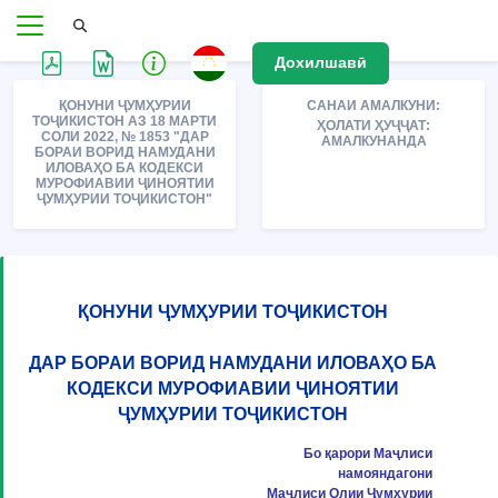
Дохилшавӣ
ҚОНУНИ ҶУМҲУРИИ
САНАИ АМАЛКУНИ:
ТОҶИКИСТОН АЗ 18 МАРТИ
ҲОЛАТИ ҲУҶҶАТ:
СОЛИ 2022, № 1853 "ДАР
АМАЛКУНАНДА
БОРАИ ВОРИД НАМУДАНИ
ИЛОВАҲО БА КОДЕКСИ
МУРОФИАВИИ ҶИНОЯТИИ
ҶУМҲУРИИ ТОҶИКИСТОН"
ҚОНУНИ ҶУМҲУРИИ ТОҶИКИСТОН
ДАР БОРАИ ВОРИД НАМУДАНИ ИЛОВАҲО БА
КОДЕКСИ МУРОФИАВИИ ҶИНОЯТИИ
ҶУМҲУРИИ ТОҶИКИСТОН
Бо қарори Маҷлиси
намояндагони
Маҷлиси Олии Ҷумҳурии