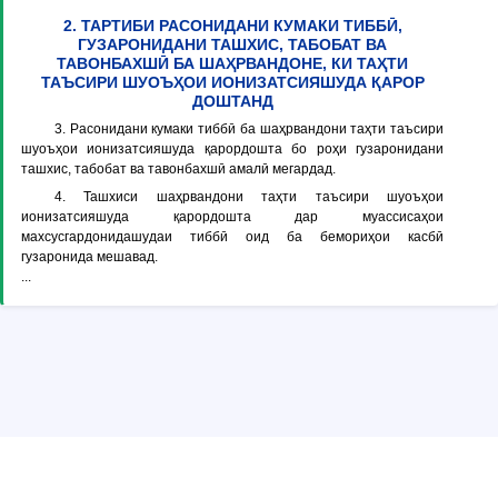
2. ТАРТИБИ РАСОНИДАНИ КУМАКИ ТИББӢ,
ГУЗАРОНИДАНИ ТАШХИС, ТАБОБАТ ВА
ТАВОНБАХШӢ БА ШАҲРВАНДОНЕ, КИ ТАҲТИ
ТАЪСИРИ ШУОЪҲОИ ИОНИЗАТСИЯШУДА ҚАРОР
ДОШТАНД
3. Расонидани кумаки тиббӣ ба шаҳрвандони таҳти таъсири
шуоъҳои ионизатсияшуда қарордошта бо роҳи гузаронидани
ташхис, табобат ва тавонбахшӣ амалӣ мегардад.
4. Ташхиси шаҳрвандони таҳти таъсири шуоъҳои
ионизатсияшуда қарордошта дар муассисаҳои
махсусгардонидашудаи тиббӣ оид ба бемориҳои касбӣ
гузаронида мешавад.
...
© Copyright ADLIA. Министерство юстиции Республики Таджикистан,
ГУП «КОНУНИЯТ»