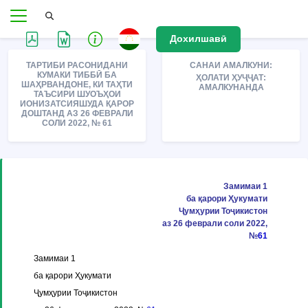
Дохилшавӣ
ТАРТИБИ РАСОНИДАНИ
САНАИ АМАЛКУНИ:
КУМАКИ ТИББӢ БА
ҲОЛАТИ ҲУҶҶАТ:
ШАҲРВАНДОНЕ, КИ ТАҲТИ
АМАЛКУНАНДА
ТАЪСИРИ ШУОЪҲОИ
ИОНИЗАТСИЯШУДА ҚАРОР
ДОШТАНД АЗ 26 ФЕВРАЛИ
СОЛИ 2022, № 61
Замимаи 1
ба қарори Ҳукумати
Ҷумҳурии Тоҷикистон
аз 26 феврали соли 2022,
№
61
Замимаи 1
ба қарори Ҳукумати
Ҷумҳурии Тоҷикистон