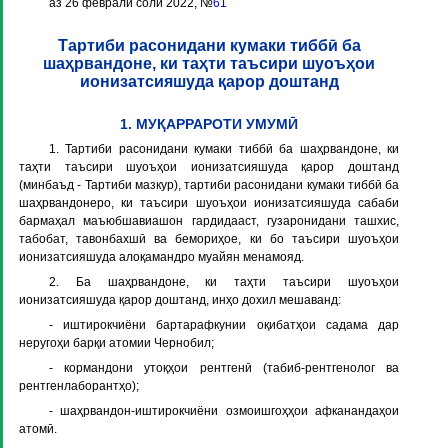
аз 26 феврали соли 2022, №
61
Тартиби расонидани кумаки тиббӣ ба
шаҳрвандоне, ки таҳти таъсири шуоъҳои
ионизатсияшуда қарор доштанд
1. МУҚАРРАРОТИ УМУМӢ
1. Тартиби расонидани кумаки тиббӣ ба шаҳрвандоне, ки
таҳти таъсири шуоъҳои ионизатсияшуда қарор доштанд
(минбаъд -
Тартиби мазкур
), тартиби расонидани кумаки тиббӣ ба
шаҳрвандонеро, ки таъсири шуоъҳои ионизатсияшуда сабаби
бармаҳал маъюбшавиашон гардидааст, гузаронидани ташхис,
табобат, тавонбахшӣ ва бемориҳое, ки бо таъсири шуоъҳои
ионизатсияшуда алоқамандро муайян менамояд.
2. Ба шаҳрвандоне, ки таҳти таъсири шуоъҳои
ионизатсияшуда қарор доштанд, инҳо дохил мешаванд:
- иштирокчиёни бартарафкунии оқибатҳои садама дар
неругоҳи барқи атомии Чернобил;
- кормандони утоқҳои рентгенӣ (табиб-рентгенолог ва
рентгенлаборантҳо);
- шаҳрвандон-иштирокчиёни озмоишгоҳҳои афканандаҳои
атомӣ.