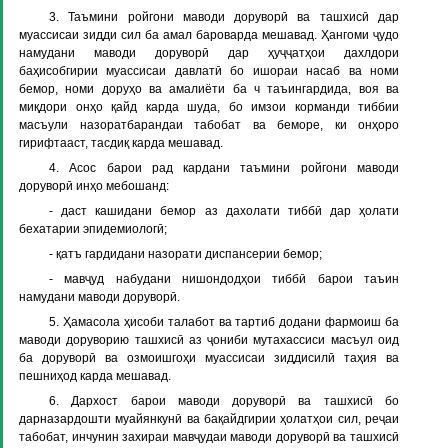
3. Таъмини ройгони маводи доруворӣ ва ташхисӣ дар
муассисаи зидди сил ба амал бароварда мешавад. Ҳангоми ҷудо
намудани маводи доруворӣ дар ҳуҷҷатҳои дахлдори
баҳисобгирии муассисаи давлатӣ бо ишораи насаб ва номи
бемор, номи доруҳо ва амалиёти ба ч таъингардида, воя ва
миқдори онҳо қайд карда шуда, бо имзои корманди тиббии
масъули назоратбарандаи табобат ва беморе, ки онҳоро
гирифтааст, тасдиқ карда мешавад.
4. Асос барои рад кардани таъмини ройгони маводи
доруворӣ инҳо мебошанд:
- даст кашидани бемор аз дахолати тиббӣ дар ҳолати
бехатарии эпидемиологӣ;
- қатъ гардидани назорати диспансерии бемор;
- мавҷуд набудани нишондодҳои тиббӣ барои таъин
намудани маводи доруворӣ.
5. Ҳамасола ҳисоби талабот ва тартиб додани фармоиш ба
маводи доруворию ташхисӣ аз ҷониби мутахассиси масъул оид
ба доруворӣ ва озмоишгоҳи муассисаи зиддисилӣ таҳия ва
пешниҳод карда мешавад.
6. Дархост барои маводи доруворӣ ва ташхисӣ бо
дарназардошти муайянкунӣ ва бақайдгирии ҳолатҳои сил, реҷаи
табобат, инчунин захираи мавҷудаи маводи доруворӣ ва ташхисӣ