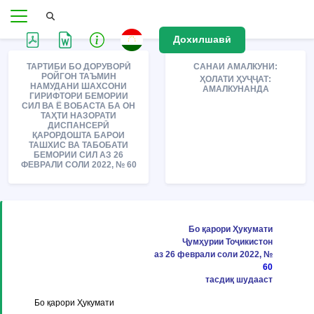
Дохилшавӣ
ТАРТИБИ БО ДОРУВОРӢ
САНАИ АМАЛКУНИ:
РОЙГОН ТАЪМИН
ҲОЛАТИ ҲУҶҶАТ:
НАМУДАНИ ШАХСОНИ
АМАЛКУНАНДА
ГИРИФТОРИ БЕМОРИИ
СИЛ ВА Ё ВОБАСТА БА ОН
ТАҲТИ НАЗОРАТИ
ДИСПАНСЕРӢ
ҚАРОРДОШТА БАРОИ
ТАШХИС ВА ТАБОБАТИ
БЕМОРИИ СИЛ АЗ 26
ФЕВРАЛИ СОЛИ 2022, № 60
Бо қарори Ҳукумати
Ҷумҳурии Тоҷикистон
аз 26 феврали соли 2022, №
60
тасдиқ шудааст
Бо қарори Ҳукумати