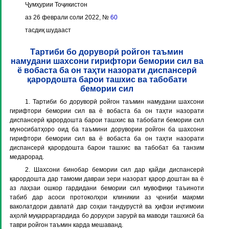
Ҷумҳурии Тоҷикистон
аз 26 феврали соли 2022, №
60
тасдиқ шудааст
Тартиби бо доруворӣ ройгон таъмин
намудани шахсони гирифтори бемории сил ва
ё вобаста ба он таҳти назорати диспансерӣ
қарордошта барои ташхис ва табобати
бемории сил
1. Тартиби бо доруворӣ ройгон таъмин намудани шахсони
гирифтори бемории сил ва ё вобаста ба он таҳти назорати
диспансерӣ қарордошта барои ташхис ва табобати бемории сил
муносибатҳоро оид ба таъмини дорувории ройгон ба шахсони
гирифтори бемории сил ва ё вобаста ба он таҳти назорати
диспансерӣ қарордошта барои ташхис ва табобат ба танзим
медарорад.
2. Шахсони бинобар бемории сил дар қайди диспансерӣ
қарордошта дар тамоми давраи зери назорат қарор доштан ва ё
аз лаҳзаи ошкор гардидани бемории сил мувофиқи таъиноти
табиб дар асоси протоколҳои клиникии аз ҷониби мақоми
ваколатдори давлатӣ дар соҳаи тандурустӣ ва ҳифзи иҷтимоии
аҳолӣ муқарраргардида бо доруҳои зарурӣ ва маводи ташхисӣ ба
таври ройгон таъмин карда мешаванд.