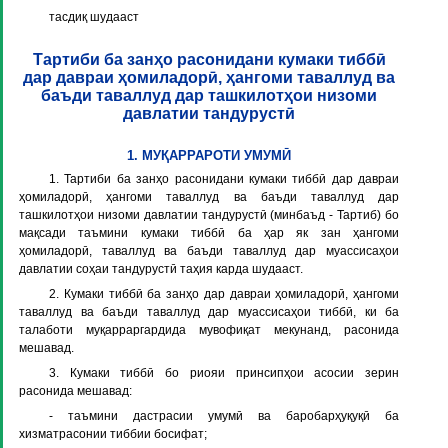
тасдиқ шудааст
Тартиби ба занҳо расонидани кумаки тиббӣ
дар давраи ҳомиладорӣ, ҳангоми таваллуд ва
баъди таваллуд дар ташкилотҳои низоми
давлатии тандурустӣ
1. МУҚАРРАРОТИ УМУМӢ
1. Тартиби ба занҳо расонидани кумаки тиббӣ дар давраи
ҳомиладорӣ, ҳангоми таваллуд ва баъди таваллуд дар
ташкилотҳои низоми давлатии тандурустӣ (минбаъд - Тартиб) бо
мақсади таъмини кумаки тиббӣ ба ҳар як зан ҳангоми
ҳомиладорӣ, таваллуд ва баъди таваллуд дар муассисаҳои
давлатии соҳаи тандурустӣ таҳия карда шудааст.
2. Кумаки тиббӣ ба занҳо дар давраи ҳомиладорӣ, ҳангоми
таваллуд ва баъди таваллуд дар муассисаҳои тиббӣ, ки ба
талаботи муқарраргардида мувофиқат мекунанд, расонида
мешавад.
3. Кумаки тиббӣ бо риояи принсипҳои асосии зерин
расонида мешавад:
- таъмини дастрасии умумӣ ва баробарҳуқуқӣ ба
хизматрасонии тиббии босифат;