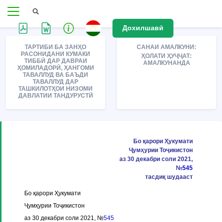
Дохилшавӣ
ТАРТИБИ БА ЗАНҲО
САНАИ АМАЛКУНИ:
РАСОНИДАНИ КУМАКИ
ҲОЛАТИ ҲУҶҶАТ:
ТИББӢ ДАР ДАВРАИ
АМАЛКУНАНДА
ҲОМИЛАДОРӢ, ҲАНГОМИ
ТАВАЛЛУД ВА БАЪДИ
ТАВАЛЛУД ДАР
ТАШКИЛОТҲОИ НИЗОМИ
ДАВЛАТИИ ТАНДУРУСТӢ
Бо қарори Ҳукумати
Ҷумҳурии Тоҷикистон
аз 30 декабри соли 2021,
№
545
тасдиқ шудааст
Бо қарори Ҳукумати
Ҷумҳурии Тоҷикистон
аз 30 декабри соли 2021, №
545