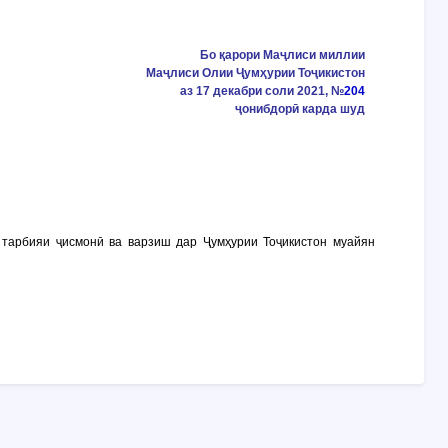
Бо қарори Маҷлиси миллии
Маҷлиси Олии Ҷумҳурии Тоҷикистон
аз 17 декабри соли 2021, №
204
ҷонибдорӣ карда шуд
и тарбияи ҷисмонӣ ва варзиш дар Ҷумҳурии Тоҷикистон муайян