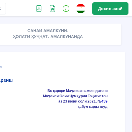
Дохилшавӣ
САНАИ АМАЛКУНИ:
ҲОЛАТИ ҲУҶҶАТ: АМАЛКУНАНДА
н
арзиш
Бо қарори Маҷлиси намояндагони
Маҷлиси Олии Ҷумҳурии Тоҷикистон
аз 23 июни соли 2021, №
459
қабул карда шуд