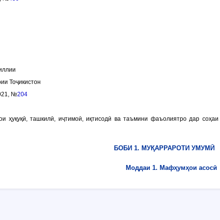
иллии
ии Тоҷикистон
021, №
204
ои ҳуқуқӣ, ташкилӣ, иҷтимоӣ, иқтисодӣ ва таъмини фаъолиятро дар соҳа
БОБИ 1. МУҚАРРАРОТИ УМУМӢ
Моддаи 1. Мафҳумҳои асосӣ