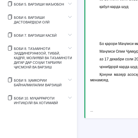
БОБИ 5. ВАРЗИШИ МАЪЮБОН
қабул карда шуд
БОБИ 6. ВАРЗИШИ
ДАСТОВАРДҲОИ ОЛӢ
БОБИ 7. ВАРЗИШИ КАСБӢ
Бо қарори Маҷлиси м
БОБИ 8. ТАЪМИНОТИ
Маҷлиси Олии Ҷумҳур
ЗИДДИНЕРУАФЗОӢ, ТИББӢ,
КАДРӢ, МОЛИЯВӢ ВА ТАЪМИНОТИ
аз 17 декабри соли 2
ДИГАР ДАР СОҲАИ ТАРБИЯИ
ҷонибдорӣ карда шуд
ҶИСМОНӢ ВА ВАРЗИШ
Қонуни мазкур асосҳ
менамояд.
БОБИ 9. ҲАМКОРИИ
БАЙНАЛМИЛАЛИИ ВАРЗИШӢ
БОБИ 10. МУҚАРРАРОТИ
ИНТИҚОЛӢ ВА ХОТИМАВӢ
...