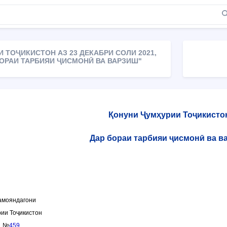
 ТОҶИКИСТОН АЗ 23 ДЕКАБРИ СОЛИ 2021,
БОРАИ ТАРБИЯИ ҶИСМОНӢ ВА ВАРЗИШ"
Қонуни Ҷумҳурии Тоҷикисто
Дар бораи тарбияи ҷисмонӣ ва в
амояндагони
ии Тоҷикистон
, №
459