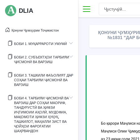
DLIA
Қонуни Ҷумҳурии Тоҷикистон
ҚОНУНИ ҶУМҲУРИИ
№1831 "ДАР 
БОБИ 1. МУҚАРРАРОТИ УМУМӢ
БОБИ 2. СУБЪЕКТҲОИ ТАРБИЯИ
ҶИСМОНӢ ВА ВАРЗИШ
БОБИ 3. ТАШКИЛИ ФАЪОЛИЯТ ДАР
СОҲАИ ТАРБИЯИ ҶИСМОНӢ ВА
ВАРЗИШ
БОБИ 4. ТАРБИЯИ ҶИСМОНӢ ВА
ВАРЗИШ ДАР СОҲАИ МАОРИФ,
ТАНДУРУСТӢ ВА ҲИФЗИ
ИҶТИМОИИ АҲОЛӢ, МУДОФИА,
МАҚОМОТИ ҲИФЗИ ҲУҚУҚ,
ТАШКИЛОТ, МАҲАЛЛИ ЗИСТ ВА
Бо қарори Маҷлиси н
ҶОЙҲОИ ФАРОҒАТИИ
ШАҲРВАНДОН
Маҷлиси Олии Ҷумҳур
аз 23 июни соли 2021