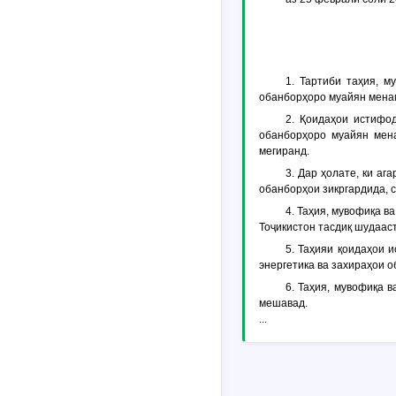
1. Тартиби таҳия, 
обанборҳоро муайян мена
2. Қоидаҳои истифо
обанборҳоро муайян мена
мегиранд.
3. Дар ҳолате, ки а
обанборҳои зикргардида, 
4. Таҳия, мувофиқа в
Тоҷикистон тасдиқ шудааст
5. Таҳияи қоидаҳои 
энергетика ва захираҳои о
6. Таҳия, мувофиқа 
мешавад.
...