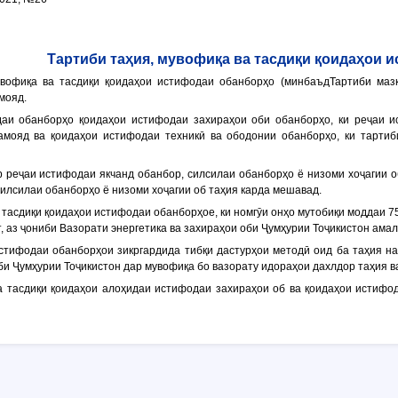
Тартиби таҳия, мувофиқа ва тасдиқи қоидаҳои 
мувофиқа ва тасдиқи қоидаҳои истифодаи обанборҳо (минбаъдТартиби мазк
мояд.
даи обанборҳо қоидаҳои истифодаи захираҳои оби обанборҳо, ки реҷаи ис
мояд ва қоидаҳои истифодаи техникӣ ва ободонии обанборҳо, ки тартиб
гар реҷаи истифодаи якчанд обанбор, силсилаи обанборҳо ё низоми хоҷагии 
силсилаи обанборҳо ё низоми хоҷагии об таҳия карда мешавад.
а тасдиқи қоидаҳои истифодаи обанборҳое, ки номгӯи онҳо мутобиқи моддаи 7
, аз ҷониби Вазорати энергетика ва захираҳои оби Ҷумҳурии Тоҷикистон ама
истифодаи обанборҳои зикргардида тибқи дастурҳои методӣ оид ба таҳия н
би Ҷумҳурии Тоҷикистон дар мувофиқа бо вазорату идораҳои дахлдор таҳия в
ва тасдиқи қоидаҳои алоҳидаи истифодаи захираҳои об ва қоидаҳои истифо