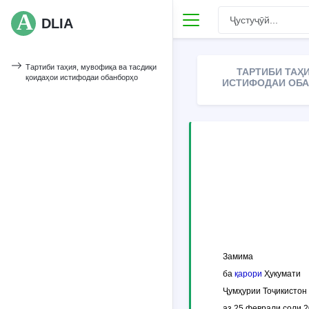
DLIA
Тартиби таҳия, мувофиқа ва тасдиқи
ТАРТИБИ ТАҲ
қоидаҳои истифодаи обанборҳо
ИСТИФОДАИ ОБАН
Замима
ба
қарори
Ҳукумати
Ҷумҳурии Тоҷикистон
аз 25 феврали соли 