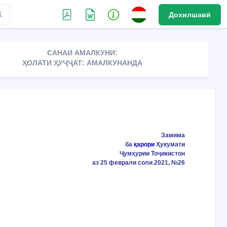
Дохилшавӣ
САНАИ АМАЛКУНИ:
ҲОЛАТИ ҲУҶҶАТ: АМАЛКУНАНДА
Замима
ба
қарори
Ҳукумати
Ҷумҳурии Тоҷикистон
аз 25 феврали соли 2021, №26