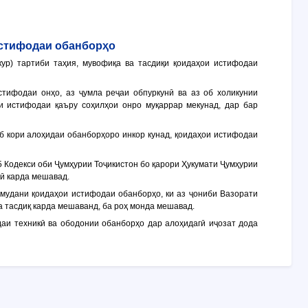
истифодаи обанборҳо
ур) тартиби таҳия, мувофиқа ва тасдиқи қоидаҳои истифодаи
тифодаи онҳо, аз ҷумла реҷаи обпуркунӣ ва аз об холикунии
и истифодаи қаъру соҳилҳои онро муқаррар мекунад, дар бар
об кори алоҳидаи обанборҳоро инкор кунад, қоидаҳои истифодаи
5 Кодекси оби Ҷумҳурии Тоҷикистон бо қарори Ҳукумати Ҷумҳурии
лӣ карда мешавад.
амудани қоидаҳои истифодаи обанборҳо, ки аз ҷониби Вазорати
а тасдиқ карда мешаванд, ба роҳ монда мешавад.
даи техникӣ ва ободонии обанборҳо дар алоҳидагӣ иҷозат дода